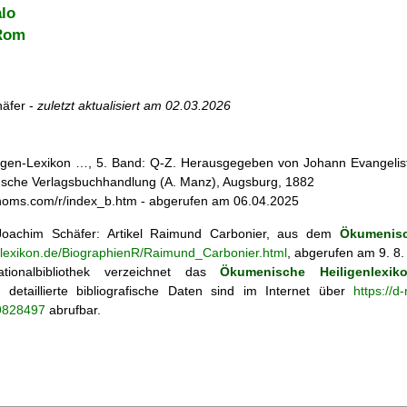
alo
 Rom
äfer -
zuletzt aktualisiert am
02.03.2026
iligen-Lexikon …, 5. Band: Q-Z. Herausgegeben von Johann Evangelist 
d'sche Verlagsbuchhandlung (A. Manz), Augsburg, 1882
enoms.com/r/index_b.htm - abgerufen am 06.04.2025
oachim Schäfer: Artikel
Raimund Carbonier, aus dem
Ökumenisc
enlexikon.de/BiographienR/Raimund_Carbonier.html
, abgerufen am 9. 8.
tionalbibliothek verzeichnet das
Ökumenische Heiligenlexik
ie; detaillierte bibliografische Daten sind im Internet über
https://d
69828497
abrufbar.