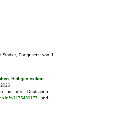
Stadler, Fortgesetzt von J.
hen Heiligenlexikon
-
 2026
on
in der Deutschen
-nb.info/1175439177
und