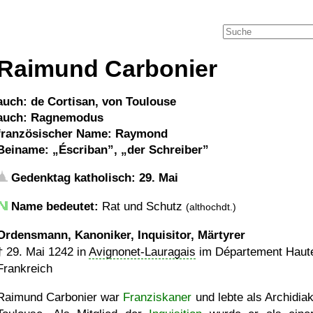
Raimund Carbonier
auch: de Cortisan, von Toulouse
auch: Ragnemodus
französischer Name: Raymond
Beiname:
Éscriban
,
der Schreiber
Gedenktag katholisch: 29. Mai
Name bedeutet:
Rat und Schutz
(althochdt.)
Ordensmann, Kanoniker, Inquisitor, Märtyrer
†
29. Mai 1242
in
Avignonet-Lauragais
im Département Haut
Frankreich
Raimund Carbonier war
Franziskaner
und lebte als Archidiak