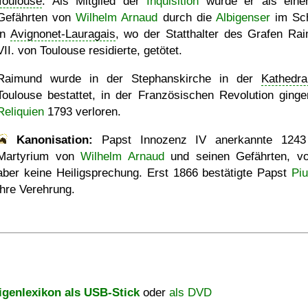
Toulouse
. Als Mitglied der
Inquisition
wurde er als eine
Gefährten von
Wilhelm Arnaud
durch die
Albigenser
im Sc
in
Avignonet-Lauragais
, wo der Statthalter des Grafen Ra
VII. von Toulouse residierte, getötet.
Raimund wurde in der Stephanskirche in der
Kathedra
Toulouse bestattet, in der Französischen Revolution ginge
Reliquien
1793 verloren.
Kanonisation:
Papst Innozenz IV anerkannte 1243
Martyrium von
Wilhelm Arnaud
und seinen Gefährten, vo
aber keine Heiligsprechung. Erst
1866
bestätigte Papst
Piu
ihre Verehrung.
igenlexikon als USB-Stick
oder
als DVD