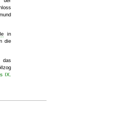
r der
hloss
imund
le
in
n die
 das
llzog
s IX.