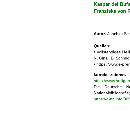
Kaspar del Buf
Franziska von
Autor:
Joachim Sch
Quellen:
• Vollständiges He
N. Ginal, B. Schmi
• https://www.e-pr
korrekt zitieren:
J
https://www.heilig
Die Deutsche Na
Nationalbibliograf
https://d-nb.info/9