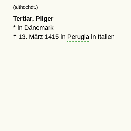
(althochdt.)
Tertiar, Pilger
*
in Dänemark
†
13. März 1415
in
Perugia
in Italien