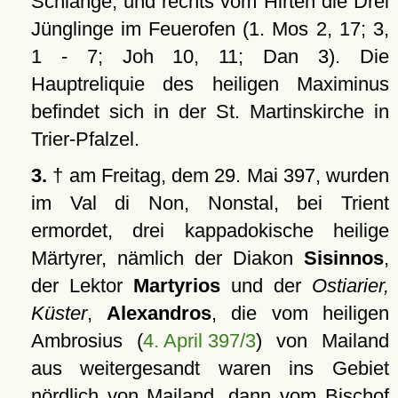
Schlange, und rechts vom Hirten die Drei
Jünglinge im Feuerofen (1. Mos 2, 17; 3,
1 - 7; Joh 10, 11; Dan 3). Die
Hauptreliquie des heiligen Maximinus
befindet sich in der St. Martinskirche in
Trier-Pfalzel.
3.
† am Freitag, dem 29. Mai 397, wurden
im Val di Non, Nonstal, bei Trient
ermordet, drei kappadokische heilige
Märtyrer, nämlich der Diakon
Sisinnos
,
der Lektor
Martyrios
und der
Ostiarier,
Küster
,
Alexandros
, die vom heiligen
Ambrosius (
4. April 397/3
) von Mailand
aus weitergesandt waren ins Gebiet
nördlich von Mailand, dann vom Bischof