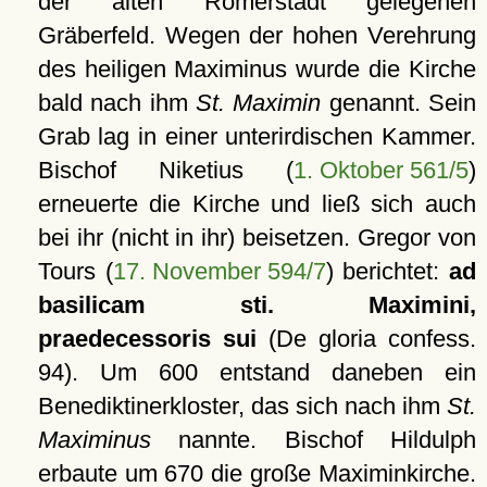
der alten Römerstadt gelegenen
Gräberfeld. Wegen der hohen Verehrung
des heiligen Maximinus wurde die Kirche
bald nach ihm
St. Maximin
genannt. Sein
Grab lag in einer unterirdischen Kammer.
Bischof Niketius (
1. Oktober 561/5
)
erneuerte die Kirche und ließ sich auch
bei ihr (nicht in ihr) beisetzen. Gregor von
Tours (
17. November 594/7
) berichtet:
ad
basilicam sti. Maximini,
praedecessoris sui
(De gloria confess.
94). Um 600 entstand daneben ein
Benediktinerkloster, das sich nach ihm
St.
Maximinus
nannte. Bischof Hildulph
erbaute um 670 die große Maximinkirche.