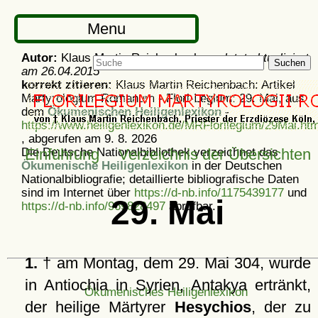
Menu
Autor:
Klaus Martin Reichenbach -
zuletzt aktualisiert
Suchen
am
26.04.2015
korrekt zitieren:
Klaus Martin Reichenbach: Artikel
Martyrologium Romanum - Flori-Legium: 29. Mai, aus
dem
Ökumenischen Heiligenlexikon
-
https://www.heiligenlexikon.de/MRFlorilegium/29Mai.htm
, abgerufen am 9. 8. 2026
Die Deutsche Nationalbibliothek verzeichnet das
Einführung
Verzeichnis der Übersichten
Ökumenische Heiligenlexikon
in der Deutschen
Nationalbibliografie; detaillierte bibliografische Daten
sind im Internet über
https://d-nb.info/1175439177
und
29. Mai
https://d-nb.info/969828497
abrufbar.
1.
† am Montag, dem 29. Mai 304, wurde
in Antiochia in Syrien, Antakya ertränkt,
Ökumenisches Heiligenlexikon
der heilige Märtyrer
Hesychios
, der zu