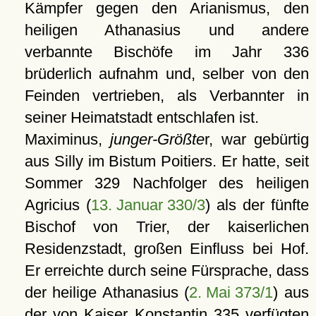
Kämpfer gegen den Arianismus, den
heiligen Athanasius und andere
verbannte Bischöfe im Jahr 336
brüderlich aufnahm und, selber von den
Feinden vertrieben, als Verbannter in
seiner Heimatstadt entschlafen ist.
Maximinus,
junger-Größte
r, war gebürtig
aus Silly im Bistum Poitiers. Er hatte, seit
Sommer 329 Nachfolger des heiligen
Agricius (
13. Januar 330/3
) als der fünfte
Bischof von Trier, der kaiserlichen
Residenzstadt, großen Einfluss bei Hof.
Er erreichte durch seine Fürsprache, dass
der heilige Athanasius (
2. Mai 373/1
) aus
der von Kaiser Konstantin 335 verfügten