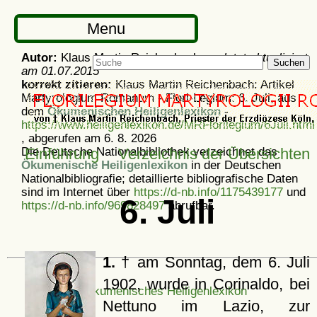
Menu
Autor:
Klaus Martin Reichenbach -
zuletzt aktualisiert
Suchen
am
01.07.2015
korrekt zitieren:
Klaus Martin Reichenbach: Artikel
Martyrologium Romanum - Flori-Legium: 6. Juli, aus
dem
Ökumenischen Heiligenlexikon
-
https://www.heiligenlexikon.de/MRFlorilegium/6Juli.html
, abgerufen am 6. 8. 2026
Die Deutsche Nationalbibliothek verzeichnet das
Einführung
Verzeichnis der Übersichten
Ökumenische Heiligenlexikon
in der Deutschen
Nationalbibliografie; detaillierte bibliografische Daten
sind im Internet über
https://d-nb.info/1175439177
und
6. Juli
https://d-nb.info/969828497
abrufbar.
1.
† am Sonntag, dem 6. Juli
1902, wurde in Corinaldo, bei
Ökumenisches Heiligenlexikon
Nettuno im Lazio, zur