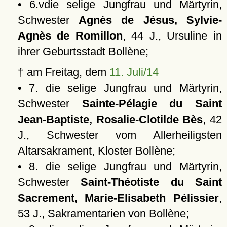
• 6.vdie selige Jungfrau und Märtyrin,
Schwester
Agnès de Jésus, Sylvie-
Agnès de Romillon
, 44 J., Ursuline in
ihrer Geburtsstadt Bollène;
† am Freitag, dem
11. Juli/14
• 7. die selige Jungfrau und Märtyrin,
Schwester
Sainte-Pélagie du Saint
Jean-Baptiste, Rosalie-Clotilde Bès
, 42
J., Schwester vom Allerheiligsten
Altarsakrament, Kloster Bollène;
• 8. die selige Jungfrau und Märtyrin,
Schwester
Saint-Théotiste du Saint
Sacrement, Marie-Elisabeth Pélissier
,
53 J., Sakramentarien von Bollène;