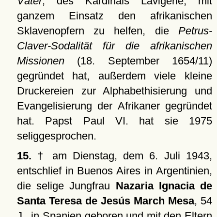
Väter
, des Kardinals Lavigerie, mit
ganzem Einsatz den afrikanischen
Sklavenopfern zu helfen, die
Petrus-
Claver-Sodalität für die afrikanischen
Missionen
(18. September 1654/11)
gegründet hat, außerdem viele kleine
Druckereien zur Alphabethisierung und
Evangelisierung der Afrikaner gegründet
hat. Papst Paul VI. hat sie 1975
seliggesprochen.
15.
† am Dienstag, dem 6. Juli 1943,
entschlief in Buenos Aires in Argentinien,
die selige Jungfrau
Nazaria Ignacia de
Santa Teresa de Jesús March Mesa
, 54
J., in Spanien geboren und mit den Eltern