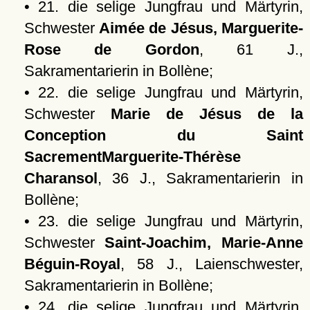
• 21. die selige Jungfrau und Märtyrin,
Schwester
Aimée de Jésus, Marguerite-
Rose de Gordon
, 61 J.,
Sakramentarierin in Bollène;
• 22. die selige Jungfrau und Märtyrin,
Schwester
Marie de Jésus de la
Conception du Saint
SacrementMarguerite-Thérèse
Charansol
, 36 J., Sakramentarierin in
Bollène;
• 23. die selige Jungfrau und Märtyrin,
Schwester
Saint-Joachim, Marie-Anne
Béguin-Royal
, 58 J., Laienschwester,
Sakramentarierin in Bollène;
• 24. die selige Jungfrau und Märtyrin,