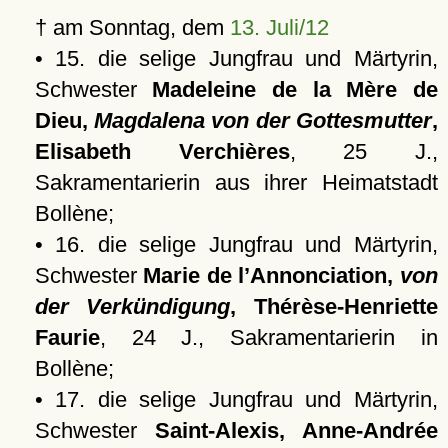
† am Sonntag, dem
13. Juli/12
• 15. die selige Jungfrau und Märtyrin,
Schwester
Madeleine de la Mère de
Dieu,
Magdalena von der Gottesmutter
,
Elisabeth Verchières
, 25 J.,
Sakramentarierin aus ihrer Heimatstadt
Bollène;
• 16. die selige Jungfrau und Märtyrin,
Schwester
Marie de l’Annonciation,
von
der Verkündigung
, Thérèse-Henriette
Faurie
, 24 J., Sakramentarierin in
Bollène;
• 17. die selige Jungfrau und Märtyrin,
Schwester
Saint-Alexis, Anne-Andrée