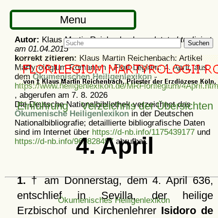
Menu
Autor:
Klaus Martin Reichenbach -
zuletzt aktualisiert
Suchen
am
01.04.2015
korrekt zitieren:
Klaus Martin Reichenbach: Artikel
Martyrologium Romanum - Flori-Legium: 4. April, aus
dem
Ökumenischen Heiligenlexikon
-
https://www.heiligenlexikon.de/MRFlorilegium/4April.htm
, abgerufen am 7. 8. 2026
Die Deutsche Nationalbibliothek verzeichnet das
Einführung
Verzeichnis der Übersichten
Ökumenische Heiligenlexikon
in der Deutschen
Nationalbibliografie; detaillierte bibliografische Daten
sind im Internet über
https://d-nb.info/1175439177
und
4. April
https://d-nb.info/969828497
abrufbar.
1.
† am Donnerstag, dem 4. April 636,
entschlief in Sevilla, der heilige
Ökumenisches Heiligenlexikon
Erzbischof und Kirchenlehrer
Isidoro de