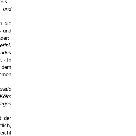
ris -
n und
n die
4
und
nder:
rini,
andus
m
. - In
s dem
ommen
ratio
 Köln:
wegen
d der
lich,
eicht