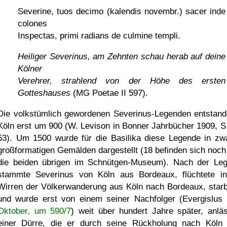
Severine, tuos decimo (kalendis novembr.) sacer inde
colones
Inspectas, primi radians de culmine templi.
Heiliger Severinus, am Zehnten schau herab auf deine
Kölner
Verehrer, strahlend von der Höhe des ersten
Gotteshauses
(MG Poetae II 597).
Die volkstümlich gewordenen Severinus-Legenden entstand
Köln erst um 900 (W. Levison in Bonner Jahrbücher 1909, S.
53). Um 1500 wurde für die Basilika diese Legende in zw
großformatigen Gemälden dargestellt (18 befinden sich noch 
die beiden übrigen im Schnütgen-Museum). Nach der Le
stammte Severinus von Köln aus Bordeaux, flüchtete i
Wirren der Völkerwanderung aus Köln nach Bordeaux, starb
und wurde erst von einem seiner Nachfolger (Evergislus
Oktober, um 590/7
) weit über hundert Jahre später, anläs
einer Dürre, die er durch seine Rückholung nach Köln