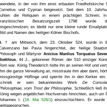
beendete, in der von ihm einst erbauten Friedhofskirche 
Cornelius und Cyprian beigesetzt. Seit dem 10. Jahrhu
ruhten die Reliquien in einem prächtigen Schrein; i
französischen Besatzungszeit 1798 wurde di
eingeschmolzen; es bleibt nur eine kleine runde Emailplatt
Bild und Namen des heiligen Kölner Bischofs.
6.
† am Mittwoch, dem 23. Oktober 524, wurde in B
Calvenzano bei Pavia hingerichtet, der heilige Staats
Philosoph und Märtyrer
Anicius Manlius Torquatus Seve
Boëthius
, 44 J., geborener Römer, der 510 einziger Kons
Rom war. König Theoderich holte ihn an seinen Hof und vert
ihm die ganze Verwaltung an, misstraute ihm aber dann, hört
missgünstige Höflinge und sperrte ihn in den Kerker ein.
schrieb er sein bekanntestes Werk
De Consolat
Philosophiae, vom Trost der Philosophie
. Schließlich ließ i
König wegen angeblichen Hochverrats hinrichten, auch um 
Johannes I. (
18. Mai 526/1
) einzuschüchtern. Er wurde
heiliggesprochen.