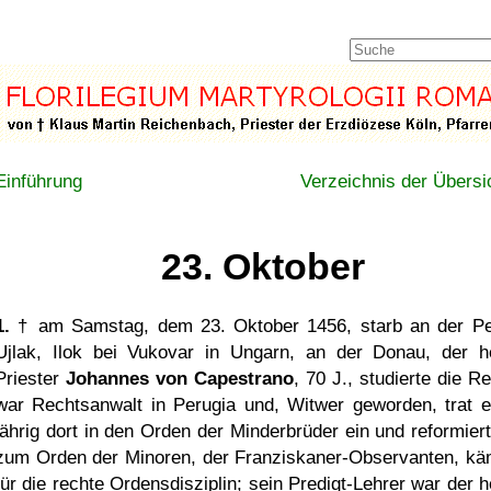
Einführung
Verzeichnis der Übersi
23. Oktober
1.
† am Samstag, dem 23. Oktober 1456, starb an der Pe
Ujlak, Ilok bei Vukovar in Ungarn, an der Donau, der he
Priester
Johannes von Capestrano
, 70 J., studierte die R
war Rechtsanwalt in Perugia und, Witwer geworden, trat e
jährig dort in den Orden der Minderbrüder ein und reformiert
zum Orden der Minoren, der Franziskaner-Observanten, kä
für die rechte Ordensdisziplin; sein Predigt-Lehrer war der h