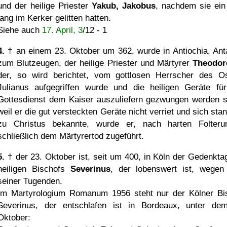
und der heilige Priester
Yakub, Jakobus
, nachdem sie ein
lang im Kerker gelitten hatten.
Siehe auch
17. April, 3
/12 - 1
4.
† an einem 23. Oktober um 362, wurde in Antiochia, Anta
zum Blutzeugen, der heilige Priester und Märtyrer
Theodor
der, so wird berichtet, vom gottlosen Herrscher des O
Julianus aufgegriffen wurde und die heiligen Geräte fü
Gottesdienst dem Kaiser auszuliefern gezwungen werden so
weil er die gut versteckten Geräte nicht verriet und sich sta
zu Christus bekannte, wurde er, nach harten Folteru
schließlich dem Märtyrertod zugeführt.
5.
† der 23. Oktober ist, seit um 400, in Köln der Gedenkta
heiligen Bischofs
Severinus
, der lobenswert ist, wegen 
seiner Tugenden.
Im Martyrologium Romanum 1956 steht nur der Kölner Bi
Severinus, der entschlafen ist in Bordeaux, unter de
Oktober: