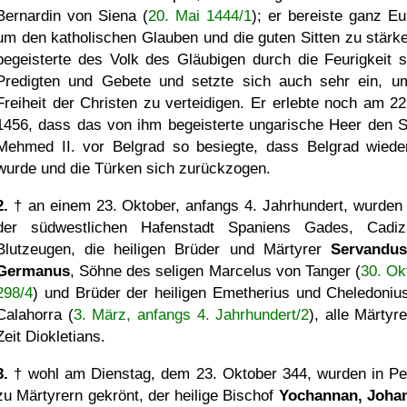
Bernardin von Siena (
20. Mai 1444/1
); er bereiste ganz Eu
um den katholischen Glauben und die guten Sitten zu stärke
begeisterte des Volk des Gläubigen durch die Feurigkeit s
Predigten und Gebete und setzte sich auch sehr ein, u
Freiheit der Christen zu verteidigen. Er erlebte noch am 22.
1456, dass das von ihm begeisterte ungarische Heer den S
Mehmed II. vor Belgrad so besiegte, dass Belgrad wieder
wurde und die Türken sich zurückzogen.
2.
† an einem 23. Oktober, anfangs 4. Jahrhundert, wurden
der südwestlichen Hafenstadt Spaniens Gades, Cadi
Blutzeugen, die heiligen Brüder und Märtyrer
Servandus
Germanus
, Söhne des seligen Marcelus von Tanger (
30. Ok
298/4
) und Brüder der heiligen Emetherius und Cheledoniu
Calahorra (
3. März, anfangs 4. Jahrhundert/2
), alle Märtyr
Zeit Diokletians.
3.
† wohl am Dienstag, dem 23. Oktober 344, wurden in Pe
zu Märtyrern gekrönt, der heilige Bischof
Yochannan, Joha