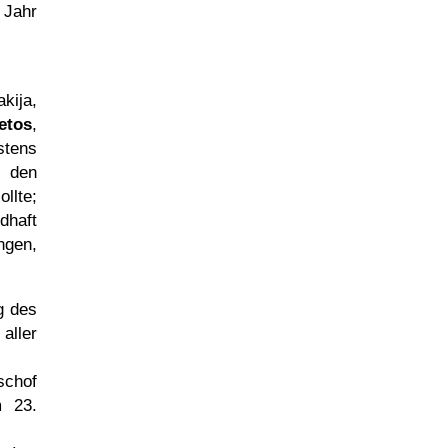
 Jahr
kija,
etos
,
stens
r den
llte;
ndhaft
ngen,
g des
aller
schof
m 23.