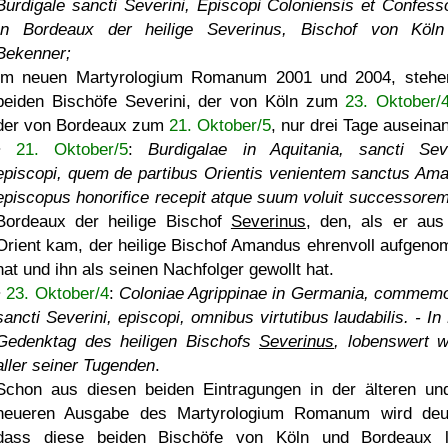
Burdigale sancti Severini, Episcopi Coloniensis et Confesso
In Bordeaux der heilige Severinus, Bischof von Köl
Bekenner;
Im neuen Martyrologium Romanum 2001 und 2004, stehe
beiden Bischöfe Severini, der von Köln zum
23. Oktober/
der von Bordeaux zum
21. Oktober/5
, nur drei Tage auseina
•
21. Oktober/5
:
Burdigalae in Aquitania, sancti Seve
episcopi, quem de partibus Orientis venientem sanctus Am
episcopus honorifice recepit atque suum voluit successore
Bordeaux der heilige Bischof
Severinus
, den, als er au
Orient kam, der heilige Bischof Amandus ehrenvoll aufgen
hat und ihn als seinen Nachfolger gewollt hat.
•
23. Oktober/4
:
Coloniae Agrippinae in Germania, commemo
sancti Severini, episcopi, omnibus virtutibus laudabilis. - In
Gedenktag des heiligen Bischofs
Severinus
, lobenswert 
aller seiner Tugenden
.
Schon aus diesen beiden Eintragungen in der älteren un
neueren Ausgabe des Martyrologium Romanum wird deut
dass diese beiden Bischöfe von Köln und Bordeaux l