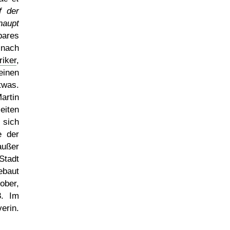
f der
haupt
bares
 nach
riker
,
inen
twas.
artin
eiten
 sich
e der
außer
Stadt
ebaut
ober,
8. Im
erin.