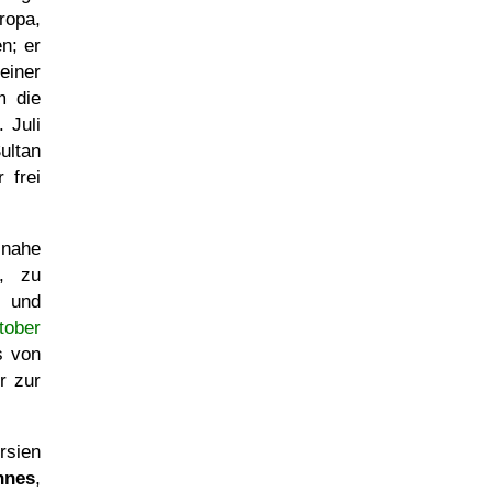
ropa,
n; er
einer
m die
 Juli
ultan
 frei
 nahe
z, zu
und
tober
s von
er zur
rsien
nnes
,