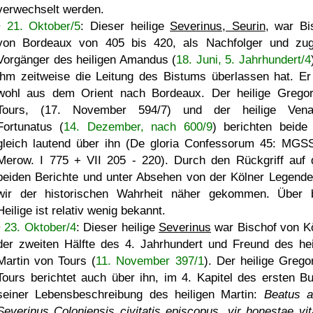
verwechselt werden.
•
21. Oktober/5
: Dieser heilige
Severinus, Seurin
, war Bi
von Bordeaux von 405 bis 420, als Nachfolger und zug
Vorgänger des heiligen Amandus (
18. Juni, 5. Jahrhundert/4
ihm zeitweise die Leitung des Bistums überlassen hat. E
wohl aus dem Orient nach Bordeaux. Der heilige Grego
Tours, (17. November 594/7) und der heilige Vena
Fortunatus (
14. Dezember, nach 600/9
) berichten beide
gleich lautend über ihn (De gloria Confessorum 45: MGSS
Merow. I 775 + VII 205 - 220). Durch den Rückgriff auf 
beiden Berichte und unter Absehen von der Kölner Legende
wir der historischen Wahrheit näher gekommen. Über 
Heilige ist relativ wenig bekannt.
•
23. Oktober/4
: Dieser heilige
Severinus
war Bischof von Kö
der zweiten Hälfte des 4. Jahrhundert und Freund des hei
Martin von Tours (
11. November 397/1
). Der heilige Grego
Tours berichtet auch über ihn, im 4. Kapitel des ersten B
seiner Lebensbeschreibung des heiligen Martin:
Beatus 
Severinus Coloniensis civitatis episcopus, vir honestae vit