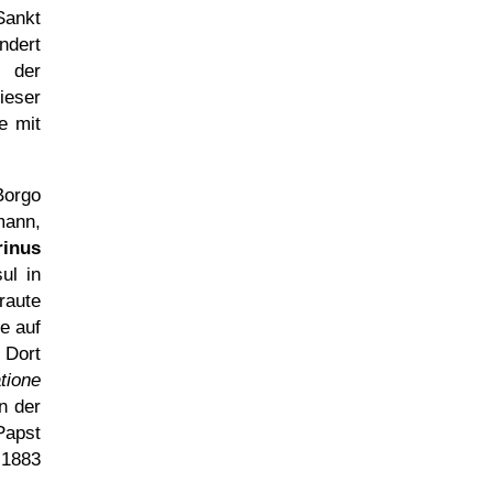
Sankt
ndert
n der
eser
e mit
orgo
mann,
rinus
ul in
raute
e auf
 Dort
ione
hn der
Papst
 1883