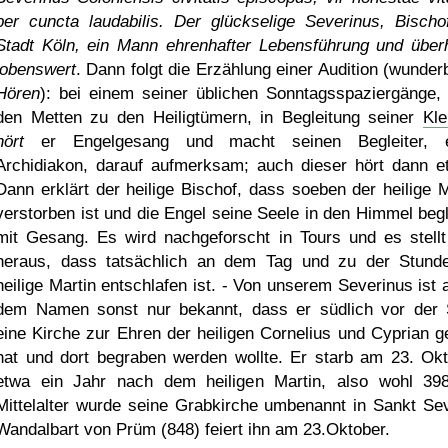
per cuncta laudabilis. Der glückselige Severinus, Bischo
Stadt Köln, ein Mann ehrenhafter Lebensführung und über
lobenswert
. Dann folgt die Erzählung einer Audition (wunder
Hören
): bei einem seiner üblichen Sonntagsspaziergänge,
den Metten zu den Heiligtümern, in Begleitung seiner
Kle
hört
er Engelgesang und macht seinen Begleiter, e
Archidiakon, darauf aufmerksam; auch dieser hört dann e
Dann erklärt der heilige Bischof, dass soeben der heilige M
verstorben ist und die Engel seine Seele in den Himmel begl
mit Gesang. Es wird nachgeforscht in Tours und es stellt
heraus, dass tatsächlich an dem Tag und zu der Stund
heilige Martin entschlafen ist. - Von unserem Severinus ist 
dem Namen sonst nur bekannt, dass er südlich vor der 
eine Kirche zur Ehren der heiligen Cornelius und Cyprian g
hat und dort begraben werden wollte. Er starb am 23. Okt
etwa ein Jahr nach dem heiligen Martin, also wohl 39
Mittelalter wurde seine Grabkirche umbenannt in Sankt Sev
Wandalbart von Prüm (848) feiert ihn am 23.Oktober.