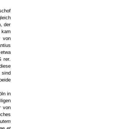
schof
leich
), der
r kam
r von
ntius
 etwa
 rer.
diese
 sind
beide
ln in
ligen
r von
uches
autem
ae et