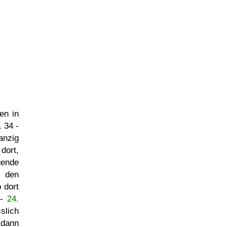
en in
 34 -
anzig
dort,
gende
n den
 dort
 -
24.
slich
 dann