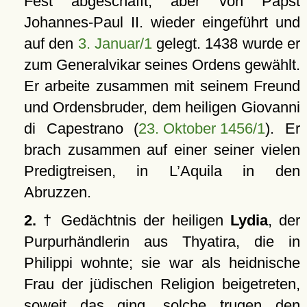
Fest abgeschafft, aber von Papst
Johannes-Paul II. wieder eingeführt und
auf den
3. Januar/1
gelegt. 1438 wurde er
zum Generalvikar seines Ordens gewählt.
Er arbeite zusammen mit seinem Freund
und Ordensbruder, dem heiligen Giovanni
di Capestrano (
23. Oktober 1456/1
). Er
brach zusammen auf einer seiner vielen
Predigtreisen, in L’Aquila in den
Abruzzen.
2.
† Gedächtnis der heiligen
Lydia
, der
Purpurhändlerin aus Thyatira, die in
Philippi wohnte; sie war als heidnische
Frau der jüdischen Religion beigetreten,
soweit das ging, solche trugen den