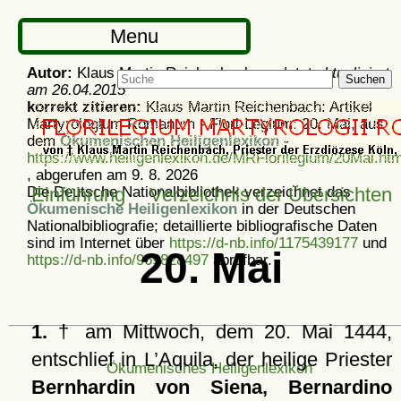
Menu
Autor:
Klaus Martin Reichenbach -
zuletzt aktualisiert
Suchen
am
26.04.2015
korrekt zitieren:
Klaus Martin Reichenbach: Artikel
Martyrologium Romanum - Flori-Legium: 20. Mai, aus
dem
Ökumenischen Heiligenlexikon
-
https://www.heiligenlexikon.de/MRFlorilegium/20Mai.htm
, abgerufen am 9. 8. 2026
Die Deutsche Nationalbibliothek verzeichnet das
Einführung
Verzeichnis der Übersichten
Ökumenische Heiligenlexikon
in der Deutschen
Nationalbibliografie; detaillierte bibliografische Daten
sind im Internet über
https://d-nb.info/1175439177
und
20. Mai
https://d-nb.info/969828497
abrufbar.
1.
† am Mittwoch, dem 20. Mai 1444,
entschlief in L’Aquila, der heilige Priester
Ökumenisches Heiligenlexikon
Bernhardin von Siena, Bernardino