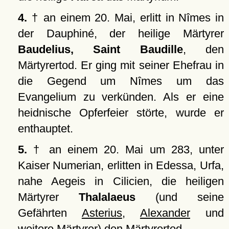
4.
† an einem 20. Mai, erlitt in Nîmes in
der Dauphiné, der heilige Märtyrer
Baudelius, Saint Baudille
, den
Märtyrertod. Er ging mit seiner Ehefrau in
die Gegend um Nîmes um das
Evangelium zu verkünden. Als er eine
heidnische Opferfeier störte, wurde er
enthauptet.
5.
† an einem 20. Mai um 283, unter
Kaiser Numerian, erlitten in Edessa, Urfa,
nahe Aegeis in Cilicien, die heiligen
Märtyrer
Thalalaeus
(und seine
Gefährten
Asterius
,
Alexander
und
weitere Märtyrer
) den Märtyrertod.