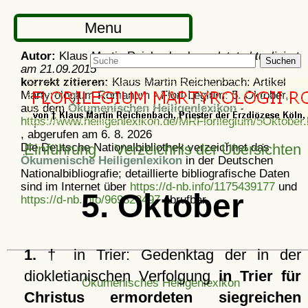
Menu
Autor:
Klaus Martin Reichenbach -
zuletzt aktualisiert
Suchen
am
21.09.2015
korrekt zitieren:
Klaus Martin Reichenbach: Artikel
Martyrologium Romanum - Flori-Legium: 5. Oktober,
aus dem
Ökumenischen Heiligenlexikon
-
https://www.heiligenlexikon.de/MRFlorilegium/5Oktober.
, abgerufen am 6. 8. 2026
Die Deutsche Nationalbibliothek verzeichnet das
Einführung
Verzeichnis der Übersichten
Ökumenische Heiligenlexikon
in der Deutschen
Nationalbibliografie; detaillierte bibliografische Daten
sind im Internet über
https://d-nb.info/1175439177
und
5. Oktober
https://d-nb.info/969828497
abrufbar.
1.
† in Trier: Gedenktag der in der
diokletianischen Verfolgung
in Trier für
Ökumenisches Heiligenlexikon
Christus ermordeten siegreichen