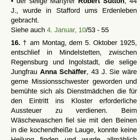
• der selige Märtyrer
Robert Sutton
, 44
J., wurde in Stafford ums Erdenleben
gebracht.
Siehe auch
4. Januar, 10
/53 - 55
16.
† am Montag, dem 5. Oktober 1925,
entschlief in Mindelstetten, zwischen
Regensburg und Ingolstadt, die selige
Jungfrau
Anna Schäffer
, 43 J. Sie wäre
gerne Missionsschwester geworden und
bemühte sich als Dienstmädchen die für
den Eintritt ins Kloster erforderliche
Aussteuer zu verdienen. Beim
Wäschewaschen fiel sie mit den Beinen
in die kochendheiße Lauge, konnte keine
Heilung finden und wurde allmählich