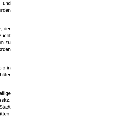
t und
urden
, der
zucht
am zu
orden
io in
hüler
ilige
sitz,
Stadt
tten,