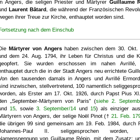
in Angers, die seligen Priester und Märtyrer
Guillaume 
und
Laurent Bâtard
, die während der Französischen Revolu
wegen ihrer Treue zur Kirche, enthauptet worden sind.
Fortsetzung nach dem Einschub
Die
Märtyrer von Angers
haben zwischen dem 30. Okt.
und dem 24. Aug. 1794, ihr Leben für Christus und die K
geopfert. Sie wurden erschossen im nahen Avrillé,
enthauptet durch die in der Stadt Angers neu errichtete Guill
Von den tausenden damals in Angers und Avrillé Ermord
sind inzwischen, stellvertretend, 100 namentlich seliggespr
worden, als Erster am 17. Okt. 1926, durch Papst Pius XI.
den
September-Märtyrern von Paris
(
siehe 2. Septemb
und
15
, sowie
3. September/14
und
15
) als einziger au
Märtyrern von Angers, der selige Noël Pinot (†
21. Feb. 17
die übrigen 99 sind gemeinsam am 19. Feb. 1984, durch 
Johannes-Paul II. seliggesprochen worden, u
Namensnennung von Guillaume Répin, mit dem Zusatz: 