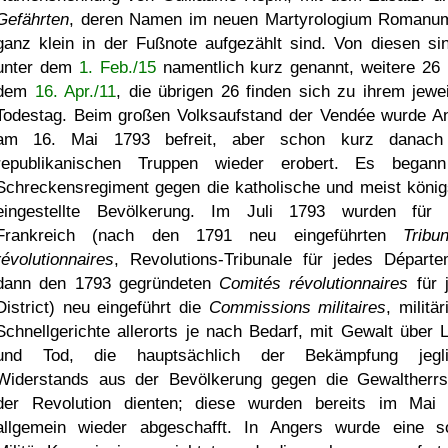
Gefährten
, deren Namen im neuen Martyrologium Romanu
ganz klein in der Fußnote aufgezählt sind. Von diesen si
unter dem
1. Feb./15
namentlich kurz genannt, weitere 26 
dem
16. Apr./11
, die übrigen 26 finden sich zu ihrem jewei
Todestag. Beim großen Volksaufstand der Vendée wurde A
am 16. Mai 1793 befreit, aber schon kurz danach
republikanischen Truppen wieder erobert. Es began
Schreckensregiment gegen die katholische und meist könig
eingestellte Bevölkerung. Im Juli 1793 wurden für
Frankreich (nach den 1791 neu eingeführten
Tribu
révolutionnaires
, Revolutions-Tribunale für jedes Départe
dann den 1793 gegründeten
Comités révolutionnaires
für 
District) neu eingeführt die
Commissions militaires
, militä
Schnellgerichte allerorts je nach Bedarf, mit Gewalt über 
und Tod, die hauptsächlich der Bekämpfung jegli
Widerstands aus der Bevölkerung gegen die Gewaltherrs
der Revolution dienten; diese wurden bereits im Mai
allgemein wieder abgeschafft. In Angers wurde eine s