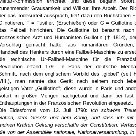
Militär-Kommission errichtet und diese begann sofort
zunehmender Grausamkeit und Willkür, ihre Arbeit. Der Ric
der das Todesurteil aussprach, ließ dazu den Buchstaben F
G notieren, F = Fusiller, (Erschießen) oder G = Guillotine 
das Fallbeil hinrichten. Die Guillotine ist benannt nac
französischen Arzt und Humanisten Guillotin († 1814), de
Vorschlag gemacht hatte, aus humanitären Gründen
Handbeil des Henkers durch eine Fallbeil-Maschine zu erset
die technische Ur-Fallbeil-Maschine für die Französ
Revolution erfand 1791 in Paris der deutsche Mecha
Schmitt, nach dem englischem Vorbild des
gibbet
(seit 
VIII.), man nannte das Gerät nach seinem noch leb
geistigen Vater
Guillotine
; diese wurde in Paris und and
sofort in großen Mengen nachgebaut und dann bei fast 
Enthauptungen in der Französischen Revolution eingesetzt.
Die Eidesformel vom 12. Juli 1790:
Ich schwöre Treu
Nation, dem Gesetz und dem König, und dass ich mit 
meinen Kräften Geltung verschaffe der Constitution, Verfas
die von der Assemblée nationale, Nationalversammlung, in 