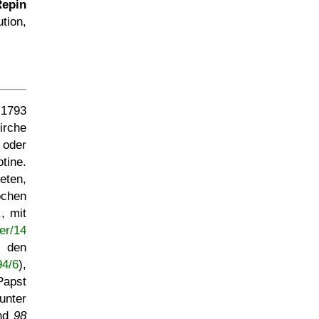
Repin
tion,
 1793
irche
 oder
otine.
eten,
ochen
, mit
er/14
s den
94/6
),
Papst
nter
und
98