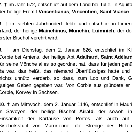
7.
† im Jahr 672, entschlief auf dem Land bei Tulle, in Aquita
der heilige Eremit
Vincentianus, Vincentien, Saint Viance
.
8.
† im siebten Jahrhundert, lebte und entschlief in Limeri
Irland, der heilige
Mainchinus, Munchin, Luimnich
, der do
erster Bischof verehrt wird.
9.
† am Dienstag, dem 2. Januar 826, entschlief im Kl
Corbie bei Amiens, der heilige Abt
Adalhard, Saint Adélar
für seine Mönche alles so geordnet hat, dass für jeden gen
da war, das heißt, das niemand Überflüssiges hatte und
nichts unnütz verdarb, so dass, zum Lob und Dank, G
gütiges Geben gegeben war. Von Corbie aus gründete er
Corbie, Korvey in Sachsen.
10.
† am Mittwoch, dem 2. Januar 1146, entschlief in Maur
in Savoyen, der heilige Bischof
Airald
, der sowohl i
Einsamkeit der Kartause von Portes, als auch auf
Bischofsstuhl von Marurienne, die Strenge des Hirte