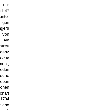
m nur
nd 47
unter
ligen
ngers
 von
n ein
streu
 ganz
neaux
ment,
jeden
rische
Leben
chen
chaft
 1794
olche