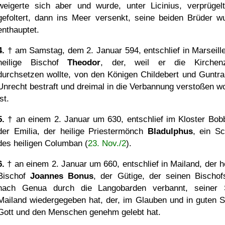
weigerte sich aber und wurde, unter Licinius, verprügel
gefoltert, dann ins Meer versenkt, seine beiden Brüder w
enthauptet.
4.
† am Samstag, dem 2. Januar 594, entschlief in Marseille
heilige Bischof
Theodor
, der, weil er die Kirchen
durchsetzen wollte, von den Königen Childebert und Guntr
Unrecht bestraft und dreimal in die Verbannung verstoßen w
ist.
5.
† an einem 2. Januar um 630, entschlief im Kloster Bobb
der Emilia, der heilige Priestermönch
Bladulphus
, ein Sc
des heiligen Columban (
23. Nov./2
).
6.
† an einem 2. Januar um 660, entschlief in Mailand, der he
Bischof
Joannes Bonus
, der Gütige, der seinen Bischofs
nach Genua durch die Langobarden verbannt, seiner 
Mailand wiedergegeben hat, der, im Glauben und in guten Si
Gott und den Menschen genehm gelebt hat.