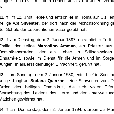
Klugheit und Rat, mit dem Lebensstil als Kartäuser, verb
hat.
11.
† im 12. Jhdt, lebte und entschlief in Troina auf Sizilien
heilige Abt
Silvester
, der dort nach der Mönchsordnung 
der Schule der ostkirchlichen Väter gelebt hat.
12.
† am Dienstag, dem 2. Januar 1397, entschlief in Forli i
Emilia, der selige
Marcolino Amman
, ein Priester au
Dominikanerorden, der ein Leben in Stillschweige
Einsamkeit, sowie im Dienst für die Armen und im Sorge
Jungen, in äußerst demütiger Einfachheit, geführt hat.
13.
† am Sonntag, dem 2. Januar 1530, entschlief in Soncino
selige Jungfrau
Stefana Quinzani
, eine Schwester vom Dr
Orden des heiligen Dominikus, die sich voller Eife
Betrachtung des Leidens des Herrn und der Unterweisun
Mädchen gewidmet hat.
14.
† am Donnerstag, dem 2. Januar 1794, starben als Mär