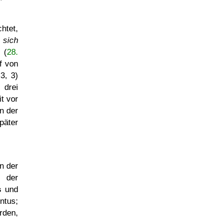
htet,
 sich
 (
28.
f von
3, 3)
 drei
t vor
n der
päter
n der
r der
s
und
tus;
rden,