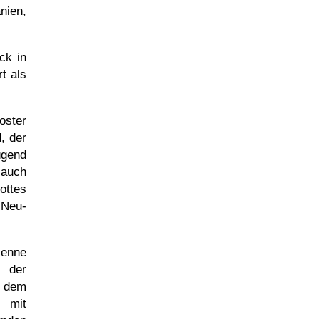
nien,
ck in
rt als
oster
d
, der
ügend
 auch
ottes
 Neu-
ienne
n der
 dem
n mit