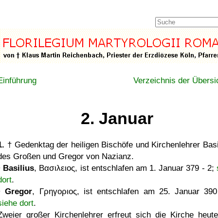
Einführung
Verzeichnis der Übersi
2. Januar
1.
† Gedenktag der heiligen Bischöfe und Kirchenlehrer Basi
des Großen und Gregor von Nazianz.
•
Basilius
,
Βασιλειος
, ist entschlafen am 1. Januar 379 - 2;
dort
.
•
Gregor
,
Γρηγοριος
, ist entschlafen am 25. Januar 390
siehe dort
.
Zweier großer Kirchenlehrer erfreut sich die Kirche heut