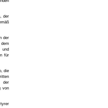
unden
, der
gemäß
n der
s dem
n und
n für
, die
itten
r der
g von
tyrer