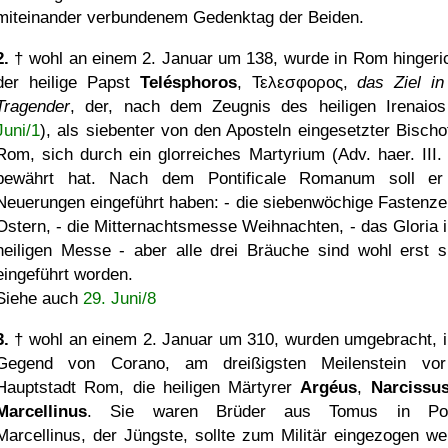
miteinander verbundenem Gedenktag der Beiden.
2.
† wohl an einem 2. Januar um 138, wurde in Rom hingeric
der heilige Papst
Telésphoros
,
Τελεσφορος
,
das Ziel in
Tragender
, der, nach dem Zeugnis des heiligen Irenaios
Juni/1
), als siebenter von den Aposteln eingesetzter Bischo
Rom, sich durch ein glorreiches Martyrium (Adv. haer. III. 
bewährt hat. Nach dem Pontificale Romanum soll er
Neuerungen eingeführt haben: - die siebenwöchige Fastenzei
Ostern, - die Mitternachtsmesse Weihnachten, - das Gloria i
heiligen Messe - aber alle drei Bräuche sind wohl erst s
eingeführt worden.
Siehe auch
29. Juni/8
3.
† wohl an einem 2. Januar um 310, wurden umgebracht, i
Gegend von Corano, am dreißigsten Meilenstein vo
Hauptstadt Rom, die heiligen Märtyrer
Argéus
,
Narcissu
Marcellinus
. Sie waren Brüder aus Tomus in Pon
Marcellinus, der Jüngste, sollte zum Militär eingezogen we