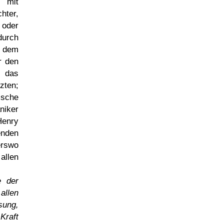
, mit
hter,
 oder
durch
h dem
r den
, das
zten;
ische
niker
Henry
enden
erswo
allen
e der
allen
sung,
Kraft