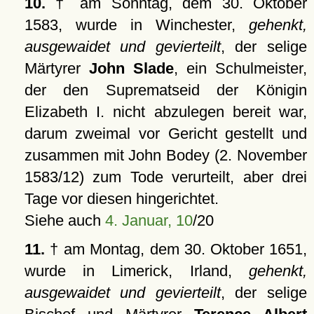
10.
† am Sonntag, dem 30. Oktober
1583, wurde in Winchester,
gehenkt,
ausgewaidet und gevierteilt
, der selige
Märtyrer
John Slade
, ein Schulmeister,
der den Suprematseid der Königin
Elizabeth I. nicht abzulegen bereit war,
darum zweimal vor Gericht gestellt und
zusammen mit John Bodey (2. November
1583/12) zum Tode verurteilt, aber drei
Tage vor diesen hingerichtet.
Siehe auch
4. Januar, 10
/20
11.
† am Montag, dem 30. Oktober 1651,
wurde in Limerick, Irland,
gehenkt,
ausgewaidet und gevierteilt
, der selige