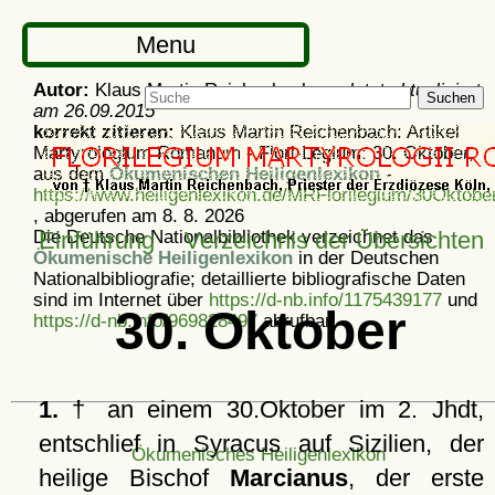
Menu
Autor:
Klaus Martin Reichenbach -
zuletzt aktualisiert
Suchen
am
26.09.2015
korrekt zitieren:
Klaus Martin Reichenbach: Artikel
Martyrologium Romanum - Flori-Legium: 30. Oktober,
aus dem
Ökumenischen Heiligenlexikon
-
https://www.heiligenlexikon.de/MRFlorilegium/30Oktobe
, abgerufen am 8. 8. 2026
Die Deutsche Nationalbibliothek verzeichnet das
Einführung
Verzeichnis der Übersichten
Ökumenische Heiligenlexikon
in der Deutschen
Nationalbibliografie; detaillierte bibliografische Daten
sind im Internet über
https://d-nb.info/1175439177
und
30. Oktober
https://d-nb.info/969828497
abrufbar.
1.
† an einem 30.Oktober im 2. Jhdt,
entschlief in Syracus auf Sizilien, der
Ökumenisches Heiligenlexikon
heilige Bischof
Marcianus
, der erste