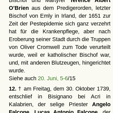
Bischof und Märtyrer
Terence Albert
O’Brien
aus dem Predigerorden, letzter
Bischof von Emly in Irland, der 1651 zur
Zeit der Pestepidemie sich ganz verzehrt
hat für die Krankenpflege, aber nach
Eroberung seiner Stadt durch die Truppen
von Oliver Cromwell zum Tode verurteilt
wurde, weil er katholischer Bischof war,
und, mit anderen Blutzeugen, hingerichtet
wurde.
Siehe auch
20. Juni, 5-6
/15
12.
† am Freitag, dem 30. Oktober 1739,
entschlief in Bisignano bei Acri in
Kalabrien, der selige Priester
Angelo
Falcone, Lucas Antonio Falcone
, der