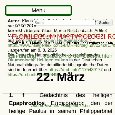
Menu
Autor:
Klaus Martin Reichenbach -
zuletzt aktualisiert
Suchen
am
00.00.2014
korrekt zitieren:
Klaus Martin Reichenbach: Artikel
Martyrologium Romanum - Flori-Legium: 22. März,
aus dem
Ökumenischen Heiligenlexikon
-
https://www.heiligenlexikon.de/MRFlorilegium/22Marz.h
, abgerufen am 8. 8. 2026
Die Deutsche Nationalbibliothek verzeichnet das
Einführung
Verzeichnis der Übersichten
Ökumenische Heiligenlexikon
in der Deutschen
Nationalbibliografie; detaillierte bibliografische Daten
sind im Internet über
https://d-nb.info/1175439177
und
22. März
https://d-nb.info/969828497
abrufbar.
1.
† Gedächtnis des heiligen
Epaphroditos
,
Επαφροδιτος
, den der
Ökumenisches Heiligenlexikon
heilige Paulus in seinem Philipperbrief