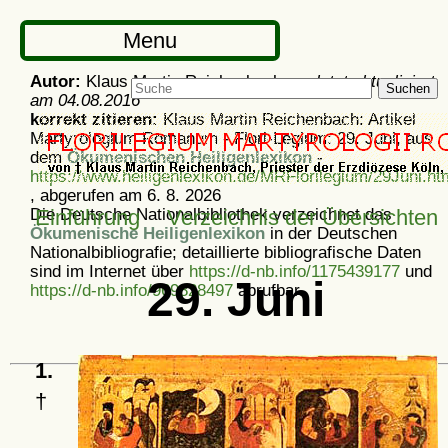
Menu
Autor:
Klaus Martin Reichenbach -
zuletzt aktualisiert
Suchen
am
04.08.2016
korrekt zitieren:
Klaus Martin Reichenbach: Artikel
Martyrologium Romanum - Flori-Legium: 29. Juni, aus
dem
Ökumenischen Heiligenlexikon
-
https://www.heiligenlexikon.de/MRFlorilegium/29Juni.ht
, abgerufen am 6. 8. 2026
Die Deutsche Nationalbibliothek verzeichnet das
Einführung
Verzeichnis der Übersichten
Ökumenische Heiligenlexikon
in der Deutschen
Nationalbibliografie; detaillierte bibliografische Daten
sind im Internet über
https://d-nb.info/1175439177
und
29. Juni
https://d-nb.info/969828497
abrufbar.
1.
†
Ökumenisches Heiligenlexikon