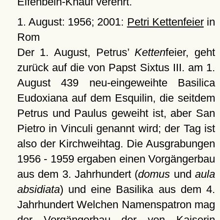
Elfenbein-Knauf verehrt.
1. August: 1956; 2001:
Petri Kettenfeier
in
Rom
Der 1. August, Petrus’
Ketten
feier, geht
zurück auf die von Papst Sixtus III. am 1.
August 439 neu-eingeweihte Basilica
Eudoxiana auf dem Esquilin, die seitdem
Petrus und Paulus geweiht ist, aber San
Pietro in Vinculi genannt wird; der Tag ist
also der Kirchweihtag. Die Ausgrabungen
1956 - 1959 ergaben einen Vorgängerbau
aus dem 3. Jahrhundert (
domus
und
aula
absidiata
) und eine Basilika aus dem 4.
Jahrhundert Welchen Namenspatron mag
der Vorgängerbau der von Kaiserin