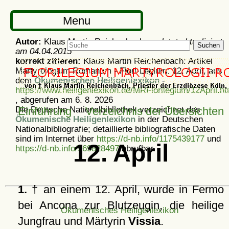
Menu
Autor:
Klaus Martin Reichenbach -
zuletzt aktualisiert
Suchen
am
04.04.2015
korrekt zitieren:
Klaus Martin Reichenbach: Artikel
Martyrologium Romanum - Flori-Legium: 12. April, aus
dem
Ökumenischen Heiligenlexikon
-
https://www.heiligenlexikon.de/MRFlorilegium/12April.ht
, abgerufen am 6. 8. 2026
Die Deutsche Nationalbibliothek verzeichnet das
Einführung
Verzeichnis der Übersichten
Ökumenische Heiligenlexikon
in der Deutschen
Nationalbibliografie; detaillierte bibliografische Daten
sind im Internet über
https://d-nb.info/1175439177
und
12. April
https://d-nb.info/969828497
abrufbar.
1.
† an einem 12. April, wurde in Fermo
bei Ancona zur Blutzeugin, die heilige
Ökumenisches Heiligenlexikon
Jungfrau und Märtyrin
Vissia
.