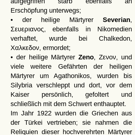
aufgegriffen starb ebenfalls an
Erschöpfung unterwegs;
• der heilige Märtyrer
Severian
,
Σευεριανος
, ebenfalls in Nikomedien
verhaftet, wurde bei Chalkedon,
Χαλκεδον
, ermordet;
• der heilige Märtyrer
Zeno
,
Ζενον
, und
viele weitere Gefährten der heiligen
Märtyrer um Agathonikos, wurden bis
Silybria verschleppt und dort, vor dem
Kaiser persönlich, gefoltert und
schließlich mit dem Schwert enthauptet.
Im Jahr 1922 wurden die Griechen aus
der Türkei vertrieben; sie nahmen die
Reliquien dieser hochverehrten Märtyrer