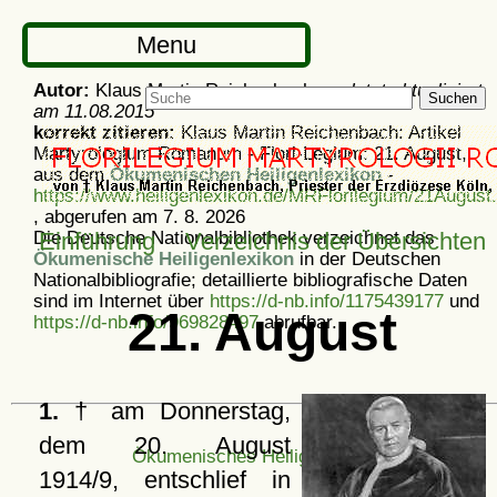
Menu
Autor:
Klaus Martin Reichenbach -
zuletzt aktualisiert
Suchen
am
11.08.2015
korrekt zitieren:
Klaus Martin Reichenbach: Artikel
Martyrologium Romanum - Flori-Legium: 21. August,
aus dem
Ökumenischen Heiligenlexikon
-
https://www.heiligenlexikon.de/MRFlorilegium/21August
, abgerufen am 7. 8. 2026
Die Deutsche Nationalbibliothek verzeichnet das
Einführung
Verzeichnis der Übersichten
Ökumenische Heiligenlexikon
in der Deutschen
Nationalbibliografie; detaillierte bibliografische Daten
sind im Internet über
https://d-nb.info/1175439177
und
21. August
https://d-nb.info/969828497
abrufbar.
1.
† am Donnerstag,
dem 20. August
Ökumenisches Heiligenlexikon
1914/9, entschlief in