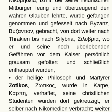
Νικομηδεια
, Izmit, der seine heidnischen
Mitbürger feurig und überzeugend den
wahren Glauben lehrte, wurde gefangen
genommen und gefesselt nach Byzanz,
Βυζαντιον
, gebracht, von dort weiter nach
Thrakien bis nach Silybria,
Σιλυβρια
, wo
er und seine noch überlebenden
Gefährten vor dem Kaiser persönlich
grausam gefoltert und schließlich
enthauptet wurden;
• der heilige Philosoph und Märtyrer
Zotikos
,
Ζωτικος
, wurde in Karpe,
Καρπη
, verhaftet, seine christlichen
Studenten wurden dort gekreuzigt, er
selber nach Nikomedien verbracht; weiter