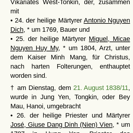
Vikariates West-Tonkin, der, zusammen
mit
• 24. der heilige Märtyrer
Antonio Nguyen
Dich
, * um 1769, Bauer und
• 25. der heilige Märtyrer
Miguel, Micae
Nguyen Huy My
, * um 1804, Arzt, unter
dem Kaiser Minh Mang, für Christus,
nach harten Folterungen, enthauptet
worden sind.
† am Dienstag, dem
21. August 1838/11
,
wurde in Jung Yen, Tongkin, oder Bey
Mau, Hanoi, umgebracht
• 26. der heilige Priester und Märtyrer
José, Giuse Dang Dinh (Nien) Vien
, * um