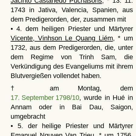
Jacinto Castanedo Puchasons
, * 13. 11.
1743 in Jativa, Valencia, Spanien, aus
dem Predigerorden, der, zusammen mit
• 4. dem heiligen Priester und Märtyrer
Vicente, Vinhson Le Quang Liém
, * um
1732, aus dem Predigerorden, die, unter
dem Regime von Trinh Sam, die
Verkündigung des Evangeliums mit ihrem
Blutvergießen vollendet haben.
† am Montag, dem
17. September 1798/10
, wurde in Hué in
Annam oder in Bai Dau, Saigon,
umgebracht
• 5. der heilige Priester und Märtyrer
Emanuel Nguyen Van Trieu
, * um 1756,