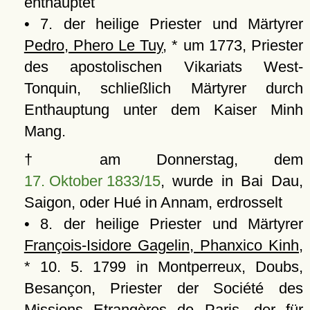
enthauptet
• 7. der heilige Priester und Märtyrer
Pedro, Phero Le Tuy
, * um 1773, Priester
des apostolischen Vikariats West-
Tonquin, schließlich Märtyrer durch
Enthauptung unter dem Kaiser Minh
Mang.
† am Donnerstag, dem
17. Oktober 1833/15
, wurde in Bai Dau,
Saigon, oder Hué in Annam, erdrosselt
• 8. der heilige Priester und Märtyrer
François-Isidore Gagelin, Phanxico Kinh
,
* 10. 5. 1799 in Montperreux, Doubs,
Besançon, Priester der Société des
Missions Etrangères de Paris, der für