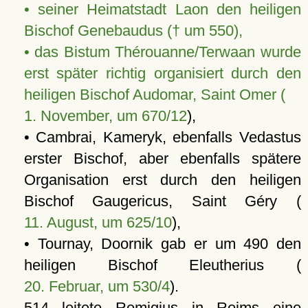
• seiner Heimatstadt Laon den heiligen
Bischof Genebaudus († um 550),
• das Bistum Thérouanne/Terwaan wurde
erst später richtig organisiert durch den
heiligen Bischof Audomar, Saint Omer (
1. November, um 670/12
),
• Cambrai, Kameryk, ebenfalls Vedastus
erster Bischof, aber ebenfalls spätere
Organisation erst durch den heiligen
Bischof Gaugericus, Saint Géry (
11. August, um 625/10
),
• Tournay, Doornik gab er um 490 den
heiligen Bischof Eleutherius (
20. Februar, um 530/4
).
514 leitete Remigius in Reims eine