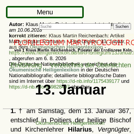
Menu
Autor:
Klaus Martin Reichenbach -
zuletzt aktualisiert
Suchen
am
10.06.2018
korrekt zitieren:
Klaus Martin Reichenbach: Artikel
Martyrologium Romanum - Flori-Legium: 13. Januar,
aus dem
Ökumenischen Heiligenlexikon
-
https://www.heiligenlexikon.de/MRFlorilegium/13Januar.
, abgerufen am 6. 8. 2026
Die Deutsche Nationalbibliothek verzeichnet das
Einführung
Verzeichnis der Übersichten
Ökumenische Heiligenlexikon
in der Deutschen
Nationalbibliografie; detaillierte bibliografische Daten
sind im Internet über
https://d-nb.info/1175439177
und
13. Januar
https://d-nb.info/969828497
abrufbar.
1.
† am Samstag, dem 13. Januar 367,
entschlief in Poitiers der heilige Bischof
Ökumenisches Heiligenlexikon
und Kirchenlehrer
Hilarius
,
Vergnügter
,