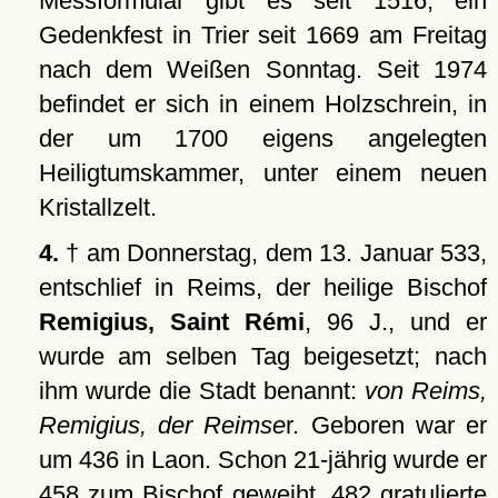
Messformular gibt es seit 1516, ein
Gedenkfest in Trier seit 1669 am Freitag
nach dem Weißen Sonntag. Seit 1974
befindet er sich in einem Holzschrein, in
der um 1700 eigens angelegten
Heiligtumskammer, unter einem neuen
Kristallzelt.
4.
† am Donnerstag, dem 13. Januar 533,
entschlief in Reims, der heilige Bischof
Remigius, Saint Rémi
, 96 J., und er
wurde am selben Tag beigesetzt; nach
ihm wurde die Stadt benannt:
von Reims,
Remigius, der Reimse
r. Geboren war er
um 436 in Laon. Schon 21-jährig wurde er
458 zum Bischof geweiht. 482 gratulierte