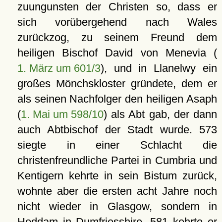
zuungunsten der Christen so, dass er
sich vorübergehend nach Wales
zurückzog, zu seinem Freund dem
heiligen Bischof David von Menevia (
1. März um 601/3
), und in Llanelwy ein
großes Mönchskloster gründete, dem er
als seinen Nachfolger den heiligen Asaph
(
1. Mai um 598/10
) als Abt gab, der dann
auch Abtbischof der Stadt wurde. 573
siegte in einer Schlacht die
christenfreundliche Partei in Cumbria und
Kentigern kehrte in sein Bistum zurück,
wohnte aber die ersten acht Jahre noch
nicht wieder in Glasgow, sondern in
Hoddam in Dumfriesshire. 581 kehrte er