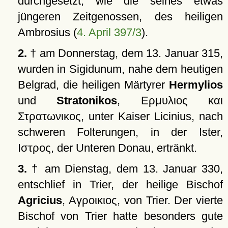
durchgesetzt, wie die seines etwas
jüngeren Zeitgenossen, des heiligen
Ambrosius (
4. April 397/3
).
2.
† am Donnerstag, dem 13. Januar 315,
wurden in Sigidunum, nahe dem heutigen
Belgrad, die heiligen Märtyrer
Hermylios
und
Stratonikos
,
Ερμυλιος και
Στρατωνικος
, unter Kaiser Licinius, nach
schweren Folterungen, in der Ister,
Ιστρος
, der Unteren Donau, ertränkt.
3.
† am Dienstag, dem 13. Januar 330,
entschlief in Trier, der heilige Bischof
Agricius
,
Αγροικιος
, von Trier. Der vierte
Bischof von Trier hatte besonders gute