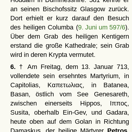
an seinen Bischofssitz Glasgow zurück.
Dort erhielt er kurz darauf den Besuch
des heiligen Columba (
9. Juni um 597/6
).
Über dem Grab des heiligen Kentigern
erstand die große Kathedrale; sein Grab
wird in deren Krypta vermutet.
6.
† Am Freitag, dem 13. Januar 713,
vollendete sein ersehntes Martyrium, in
Capitolias,
Καπετωλιας
, in Batanea,
Basan, östlich vom See Genesareth,
zwischen einerseits Hippos,
Ιππος
,
Susita, oberhalb Ein-Gev, und Gadara,
heute oben auf dem Golan in Richtung
Damaskus, der heilige Märtyrer
Petros
,