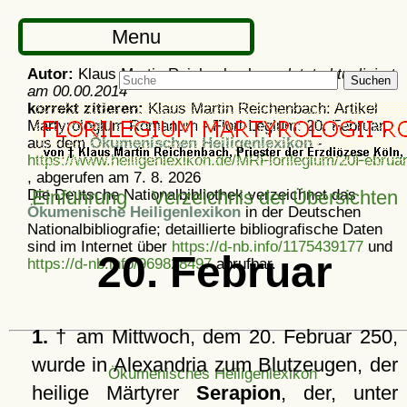
Menu
Autor:
Klaus Martin Reichenbach -
zuletzt aktualisiert
Suchen
am
00.00.2014
korrekt zitieren:
Klaus Martin Reichenbach: Artikel
Martyrologium Romanum - Flori-Legium: 20. Februar,
aus dem
Ökumenischen Heiligenlexikon
-
https://www.heiligenlexikon.de/MRFlorilegium/20Februar
, abgerufen am 7. 8. 2026
Die Deutsche Nationalbibliothek verzeichnet das
Einführung
Verzeichnis der Übersichten
Ökumenische Heiligenlexikon
in der Deutschen
Nationalbibliografie; detaillierte bibliografische Daten
sind im Internet über
https://d-nb.info/1175439177
und
20. Februar
https://d-nb.info/969828497
abrufbar.
1.
† am Mittwoch, dem 20. Februar 250,
wurde in Alexandria zum Blutzeugen, der
Ökumenisches Heiligenlexikon
heilige Märtyrer
Serapion
, der, unter