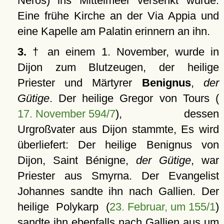
Neros) ins Mittelmeer versenkt wurde.
Eine frühe Kirche an der Via Appia und
eine Kapelle am Palatin erinnern an ihn.
3.
† an einem 1. November, wurde in
Dijon zum Blutzeugen, der heilige
Priester und Märtyrer
Benignus
,
der
Gütige
. Der heilige Gregor von Tours (
17. November 594/7
), dessen
Urgroßvater aus Dijon stammte, Es wird
überliefert: Der heilige Benignus von
Dijon, Saint Bénigne,
der Gütige
, war
Priester aus Smyrna. Der Evangelist
Johannes sandte ihn nach Gallien. Der
heilige Polykarp (
23. Februar, um 155/1
)
sandte ihn ebenfalls nach Gallien aus um