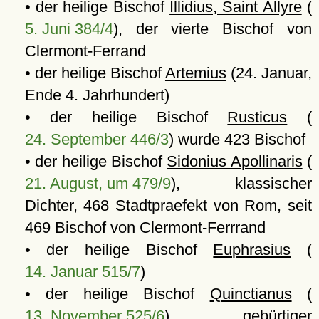
• der heilige Bischof
Illidius, Saint Allyre
(
5. Juni 384/4
), der vierte Bischof von
Clermont-Ferrand
• der heilige Bischof
Artemius
(24. Januar,
Ende 4. Jahrhundert)
• der heilige Bischof
Rusticus
(
24. September 446/3
) wurde 423 Bischof
• der heilige Bischof
Sidonius Apollinaris
(
21. August, um 479/9
), klassischer
Dichter, 468 Stadtpraefekt von Rom, seit
469 Bischof von Clermont-Ferrrand
• der heilige Bischof
Euphrasius
(
14. Januar 515/7
)
• der heilige Bischof
Quinctianus
(
13. November 525/6
), gebürtiger