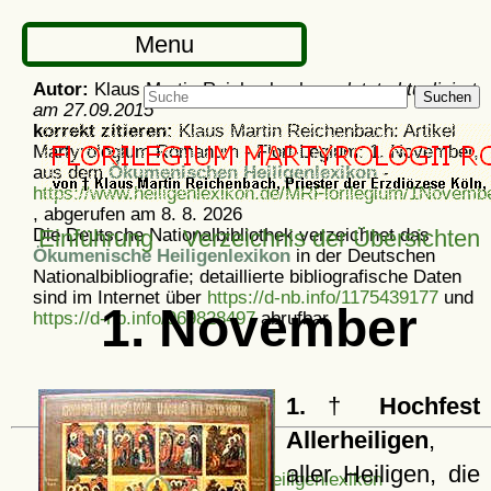
Menu
Autor:
Klaus Martin Reichenbach -
zuletzt aktualisiert
Suchen
am
27.09.2015
korrekt zitieren:
Klaus Martin Reichenbach: Artikel
Martyrologium Romanum - Flori-Legium: 1. November,
aus dem
Ökumenischen Heiligenlexikon
-
https://www.heiligenlexikon.de/MRFlorilegium/1Novembe
, abgerufen am 8. 8. 2026
Die Deutsche Nationalbibliothek verzeichnet das
Einführung
Verzeichnis der Übersichten
Ökumenische Heiligenlexikon
in der Deutschen
Nationalbibliografie; detaillierte bibliografische Daten
sind im Internet über
https://d-nb.info/1175439177
und
1. November
https://d-nb.info/969828497
abrufbar.
1.
†
Hochfest
Allerheiligen
,
aller Heiligen, die
Ökumenisches Heiligenlexikon