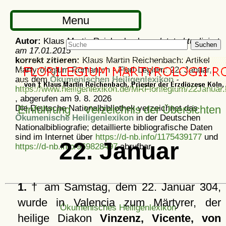
Menu
Autor:
Klaus Martin Reichenbach -
zuletzt aktualisiert
Suchen
am
17.01.2015
korrekt zitieren:
Klaus Martin Reichenbach: Artikel
Martyrologium Romanum - Flori-Legium: 22. Januar,
aus dem
Ökumenischen Heiligenlexikon
-
https://www.heiligenlexikon.de/MRFlorilegium/22Januar.
, abgerufen am 9. 8. 2026
Die Deutsche Nationalbibliothek verzeichnet das
Einführung
Verzeichnis der Übersichten
Ökumenische Heiligenlexikon
in der Deutschen
Nationalbibliografie; detaillierte bibliografische Daten
sind im Internet über
https://d-nb.info/1175439177
und
22. Januar
https://d-nb.info/969828497
abrufbar.
1.
† am Samstag, dem 22. Januar 304,
wurde in Valencia zum Märtyrer, der
Ökumenisches Heiligenlexikon
heilige Diakon
Vinzenz, Vicente, von