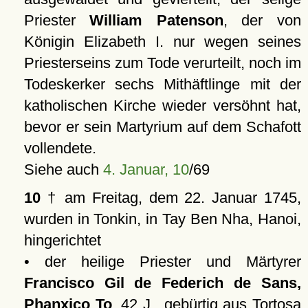
Priester
William Patenson
, der von
Königin Elizabeth I. nur wegen seines
Priesterseins zum Tode verurteilt, noch im
Todeskerker sechs Mithäftlinge mit der
katholischen Kirche wieder versöhnt hat,
bevor er sein Martyrium auf dem Schafott
vollendete.
Siehe auch
4. Januar, 10
/69
10
† am Freitag, dem 22. Januar 1745,
wurden in Tonkin, in Tay Ben Nha, Hanoi,
hingerichtet
• der heilige Priester und Märtyrer
Francisco Gil de Federich de Sans,
Phanxico To
, 42 J., gebürtig aus Tortosa