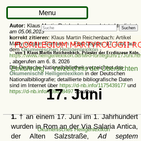
Menu
Autor:
Klaus Martin Reichenbach -
zuletzt aktualisiert
Suchen
am
05.06.2015
korrekt zitieren:
Klaus Martin Reichenbach: Artikel
Martyrologium Romanum - Flori-Legium: 17. Juni, aus
dem
Ökumenischen Heiligenlexikon
-
https://www.heiligenlexikon.de/MRFlorilegium/17Juni.ht
, abgerufen am 6. 8. 2026
Die Deutsche Nationalbibliothek verzeichnet das
Einführung
Verzeichnis der Übersichten
Ökumenische Heiligenlexikon
in der Deutschen
Nationalbibliografie; detaillierte bibliografische Daten
sind im Internet über
https://d-nb.info/1175439177
und
17. Juni
https://d-nb.info/969828497
abrufbar.
1.
† an einem 17. Juni im 1. Jahrhundert
wurden in Rom an der Via Salaria Antica,
Ökumenisches Heiligenlexikon
der Alten Salzstraße,
Ad septem