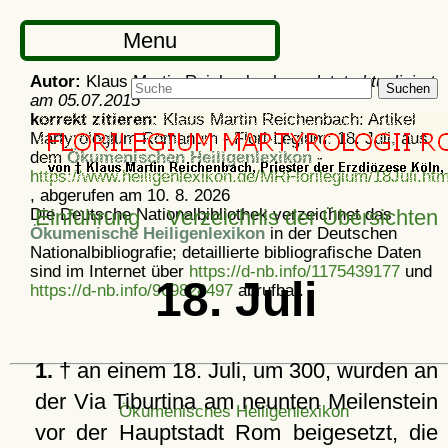
Menu
Autor:
Klaus Martin Reichenbach -
zuletzt aktualisiert
Suchen
am
05.07.2015
korrekt zitieren:
Klaus Martin Reichenbach: Artikel
Martyrologium Romanum - Flori-Legium: 18. Juli, aus
dem
Ökumenischen Heiligenlexikon
-
https://www.heiligenlexikon.de/MRFlorilegium/18Juli.htm
, abgerufen am 10. 8. 2026
Die Deutsche Nationalbibliothek verzeichnet das
Einführung
Verzeichnis der Übersichten
Ökumenische Heiligenlexikon
in der Deutschen
Nationalbibliografie; detaillierte bibliografische Daten
sind im Internet über
https://d-nb.info/1175439177
und
18. Juli
https://d-nb.info/969828497
abrufbar.
1.
† an einem 18. Juli, um 300, wurden an
der Via Tiburtina am neunten Meilenstein
Ökumenisches Heiligenlexikon
vor der Hauptstadt Rom beigesetzt, die