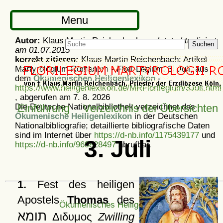
Menu
Autor:
Klaus Martin Reichenbach -
zuletzt aktualisiert
Suchen
am
01.07.2015
korrekt zitieren:
Klaus Martin Reichenbach: Artikel
Martyrologium Romanum - Flori-Legium: 3. Juli, aus
dem
Ökumenischen Heiligenlexikon
-
https://www.heiligenlexikon.de/MRFlorilegium/3Juli.html
, abgerufen am 7. 8. 2026
Die Deutsche Nationalbibliothek verzeichnet das
Einführung
Verzeichnis der Übersichten
Ökumenische Heiligenlexikon
in der Deutschen
Nationalbibliografie; detaillierte bibliografische Daten
sind im Internet über
https://d-nb.info/1175439177
und
3. Juli
https://d-nb.info/969828497
abrufbar.
1.
Fest des heiligen
Apostels
Thomas
des
Ökumenisches Heiligenlexikon
תומא
Διδυμος
Zwilling