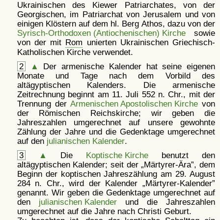
Ukrainischen des Kiewer Patriarchates, von der
Georgischen, im Patriarchat von Jerusalem und von
einigen Klöstern auf dem hl. Berg Athos, dazu von der
Syrisch-Orthodoxen (Antiochenischen) Kirche
sowie
von der mit
Rom
unierten Ukrainischen Griechisch-
Katholischen Kirche verwendet.
2
▲
Der armenische Kalender hat seine eigenen
Monate und Tage nach dem Vorbild des
altägyptischen Kalenders. Die armenische
Zeitrechnung beginnt am 11. Juli 552 n. Chr., mit der
Trennung der
Armenischen Apostolischen Kirche
von
der Römischen Reichskirche; wir geben die
Jahreszahlen umgerechnet auf unsere gewohnte
Zählung der Jahre und die Gedenktage umgerechnet
auf den
julianischen Kalender
.
3
▲
Die
Koptische Kirche
benutzt den
altägyptischen Kalender; seit der
Märtyrer-Ära
, dem
Beginn der koptischen Jahreszählung am 29. August
284 n. Chr., wird der Kalender
Märtyrer-Kalender
genannt. Wir geben die Gedenktage umgerechnet auf
den
julianischen Kalender
und die Jahreszahlen
umgerechnet auf die Jahre nach Christi Geburt.