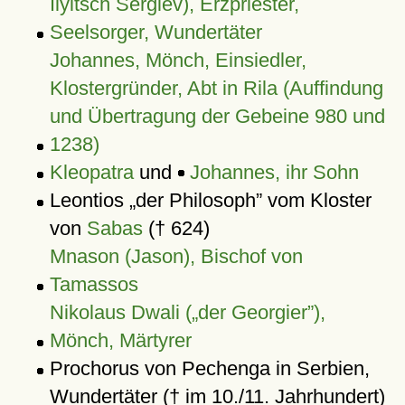
Ilyitsch Sergiev), Erzpriester,
Seelsorger, Wundertäter
Johannes, Mönch, Einsiedler,
Klostergründer, Abt in Rila (Auffindung
und Übertragung der Gebeine 980 und
1238)
Kleopatra
und
Johannes, ihr Sohn
Leontios
der Philosoph
vom Kloster
von
Sabas
(† 624)
Mnason (Jason), Bischof von
Tamassos
Nikolaus Dwali („der Georgier”),
Mönch, Märtyrer
Prochorus von Pechenga in Serbien,
Wundertäter († im 10./11. Jahrhundert)