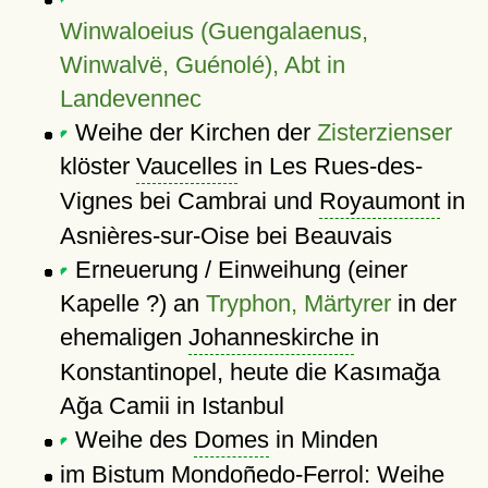
Winwaloeius (Guengalaenus,
Winwalvë, Guénolé), Abt in
Landevennec
Weihe der Kirchen der
Zisterzienser
klöster
Vaucelles
in Les Rues-des-
Vignes bei Cambrai und
Royaumont
in
Asnières-sur-Oise bei Beauvais
Erneuerung / Einweihung (einer
Kapelle ?) an
Tryphon, Märtyrer
in der
ehemaligen
Johanneskirche
in
Konstantinopel, heute die Kasımağa
Ağa Camii in Istanbul
Weihe des
Domes
in Minden
im Bistum Mondoñedo-Ferrol: Weihe