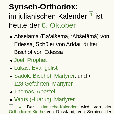
Syrisch-Orthodox:
im julianischen Kalender
1
ist
heute der
6. Oktober
Abselama (Ba‘alšema, ‘Abšelâmâ) von
Edessa, Schüler von Addai, dritter
Bischof von Edessa
Joel, Prophet
Lukas, Evangelist
Sadok, Bischof, Märtyrer
, und
128 Gefährten, Märtyrer
Thomas, Apostel
Varus (Huarun), Märtyrer
1
▲
Der
julianische Kalender
wird von der
Orthodoxen Kirche
von Russland, von Serbien, der