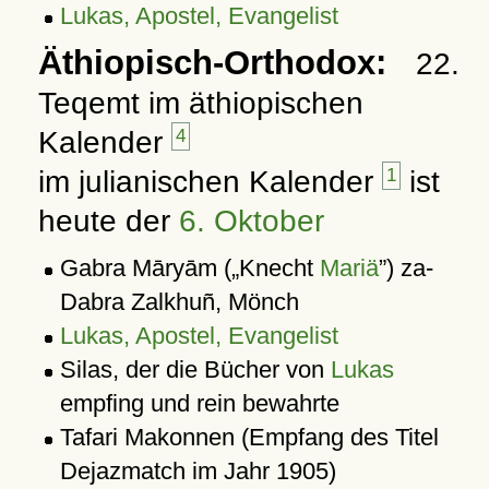
Lukas, Apostel, Evangelist
Äthiopisch-Orthodox:
22.
Teqemt im äthiopischen
Kalender
4
im julianischen Kalender
1
ist
heute der
6. Oktober
Gabra Māryām (
Knecht
Mariä
) za-
Dabra Zalkhuñ, Mönch
Lukas, Apostel, Evangelist
Silas, der die Bücher von
Lukas
empfing und rein bewahrte
Tafari Makonnen (Empfang des Titel
Dejazmatch im Jahr 1905)