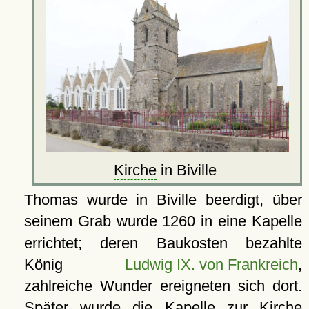
Kirche
in Biville
Thomas wurde in Biville beerdigt, über
seinem Grab wurde 1260 in eine
Kapelle
errichtet; deren Baukosten bezahlte
König
Ludwig IX. von Frankreich
,
zahlreiche Wunder ereigneten sich dort.
Später wurde die Kapelle zur Kirche