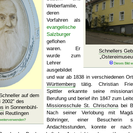
Weberfamilie,
deren
Vorfahren als
evangelische
Salzburger
geflohen
waren. Er
Schnellers Geb
wurde zum
Ostereimuse
Lehrer
ausgebildet
und war ab 1838 in verschiedenen Ort
Württemberg
tätig. Christian Frie
Spittler erkannte seine missionar
Schneller auf dem
Berufung und berief ihn 1847 zum Leite
i 2002
des
Missionsschule St. Chrischona
bei B
ms
in Sonnenbühl-
Nach seiner Verlobung mit Magda
ei Reutlingen
Böhringer, einer Besucherin se
Andachtsstunden, konnte er nach