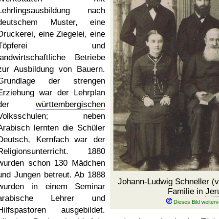
Lehrlingsausbildung nach
deutschem Muster, eine
Druckerei, eine Ziegelei, eine
Töpferei und
landwirtschaftliche Betriebe
zur Ausbildung von Bauern.
Grundlage der strengen
Erziehung war der Lehrplan
der
württembergischen
Volksschulen; neben
Arabisch lernten die Schüler
Deutsch, Kernfach war der
Religionsunterricht. 1880
wurden schon 130 Mädchen
und Jungen betreut. Ab 1888
Johann-Ludwig Schneller (vo
wurden in einem Seminar
Familie in
Jer
arabische Lehrer und
Hilfspastoren ausgebildet.