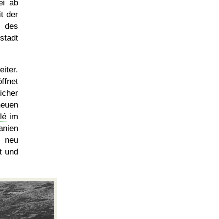
ei ab
t der
t des
stadt
iter.
ffnet
icher
neuen
lé
im
anien
- neu
t und