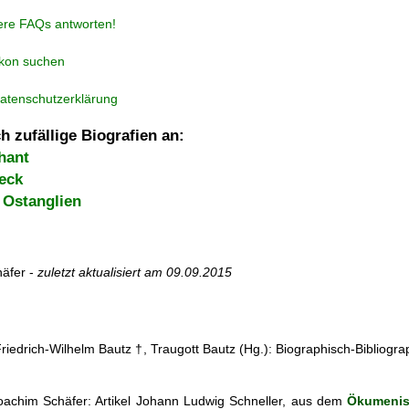
ere FAQs antworten!
ikon suchen
atenschutzerklärung
h zufällige Biografien an:
hant
eck
n Ostanglien
äfer -
zuletzt aktualisiert am
09.09.2015
Friedrich-Wilhelm Bautz †, Traugott Bautz (Hg.): Biographisch-Bibliogra
achim Schäfer: Artikel
Johann Ludwig Schneller, aus dem
Ökumenis