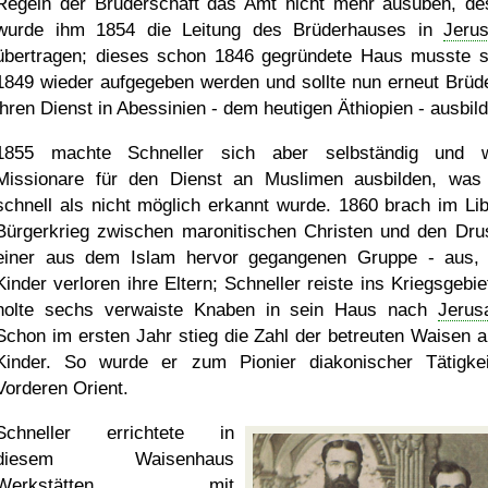
Regeln der Bruderschaft das Amt nicht mehr ausüben, de
wurde ihm 1854 die Leitung des Brüderhauses in
Jeru
übertragen; dieses schon 1846 gegründete Haus musste 
1849 wieder aufgegeben werden und sollte nun erneut Brüde
ihren Dienst in Abessinien - dem heutigen Äthiopien - ausbil
1855 machte Schneller sich aber selbständig und w
Missionare für den Dienst an Muslimen ausbilden, was
schnell als nicht möglich erkannt wurde. 1860 brach im Li
Bürgerkrieg zwischen maronitischen Christen und den Dru
einer aus dem Islam hervor gegangenen Gruppe - aus, 
Kinder verloren ihre Eltern; Schneller reiste ins Kriegsgebie
holte sechs verwaiste Knaben in sein Haus nach
Jerus
Schon im ersten Jahr stieg die Zahl der betreuten Waisen a
Kinder. So wurde er zum Pionier diakonischer Tätigke
Vorderen Orient.
Schneller errichtete in
diesem Waisenhaus
Werkstätten mit