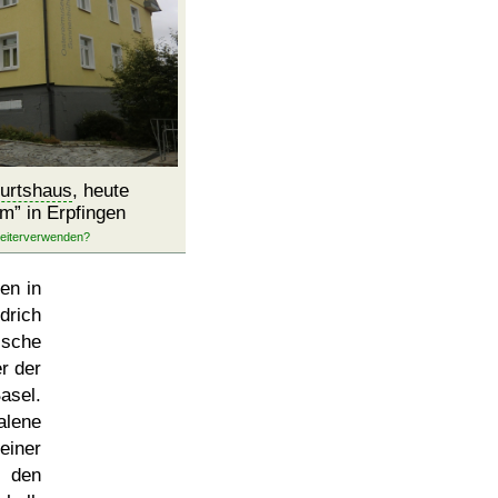
urtshaus
, heute
um
in Erpfingen
en in
drich
ische
r der
asel.
lene
iner
 den