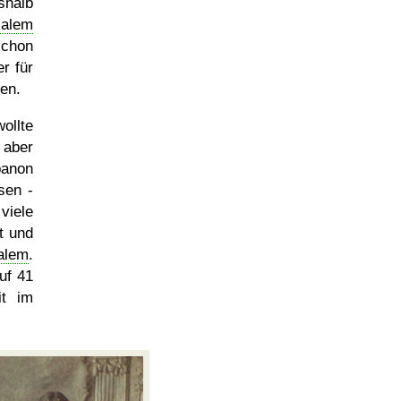
shalb
salem
schon
r für
den.
ollte
 aber
banon
sen -
viele
t und
alem
.
uf 41
it im