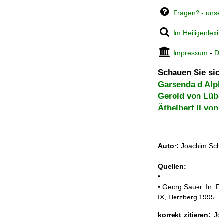
Fragen? - uns
Im Heiligenlex
Impressum
-
D
Schauen Sie sic
Garsenda d Alp
Gerold von Lüb
Äthelbert II vo
Autor:
Joachim Sch
Quellen:
•
• Georg Sauer. In: 
IX, Herzberg 1995
korrekt zitieren:
Jo