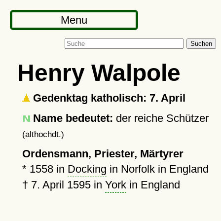
Menu
Suchen
Henry Walpole
Gedenktag katholisch: 7. April
Name bedeutet:
der reiche Schützer
(althochdt.)
Ordensmann, Priester, Märtyrer
*
1558
in
Docking
in Norfolk in England
†
7. April 1595
in
York
in England