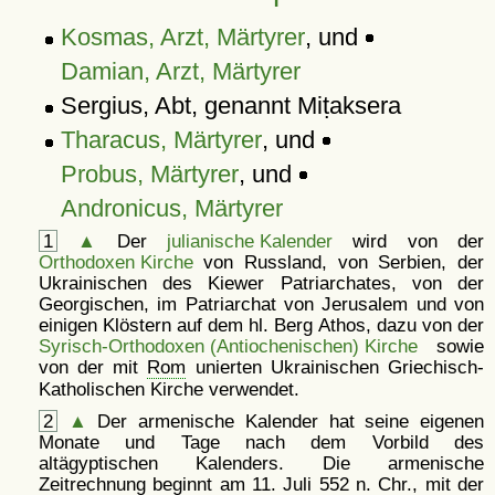
Kosmas, Arzt, Märtyrer
, und
Damian, Arzt, Märtyrer
Sergius, Abt, genannt Miṭaksera
Tharacus, Märtyrer
, und
Probus, Märtyrer
, und
Andronicus, Märtyrer
1
▲
Der
julianische Kalender
wird von der
Orthodoxen Kirche
von Russland, von Serbien, der
Ukrainischen des Kiewer Patriarchates, von der
Georgischen, im Patriarchat von Jerusalem und von
einigen Klöstern auf dem hl. Berg Athos, dazu von der
Syrisch-Orthodoxen (Antiochenischen) Kirche
sowie
von der mit
Rom
unierten Ukrainischen Griechisch-
Katholischen Kirche verwendet.
2
▲
Der armenische Kalender hat seine eigenen
Monate und Tage nach dem Vorbild des
altägyptischen Kalenders. Die armenische
Zeitrechnung beginnt am 11. Juli 552 n. Chr., mit der