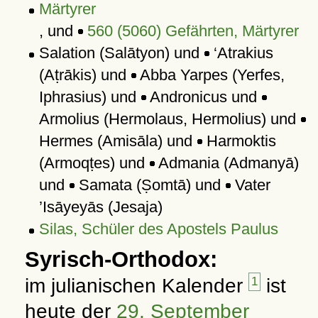
Märtyrer
, und
560 (5060) Gefährten, Märtyrer
Salation (Salātyon) und
‘Atrakius
(Aṭrākis) und
Abba Yarpes (Yerfes,
Iphrasius) und
Andronicus und
Armolius (Hermolaus, Hermolius) und
Hermes (Amisāla) und
Harmoktis
(Armoqṭes) und
Admania (Admanyā)
und
Samata (Ṣomtā) und
Vater
’Isāyeyās (Jesaja)
Silas, Schüler des Apostels Paulus
Syrisch-Orthodox:
im julianischen Kalender
1
ist
heute der
29. September