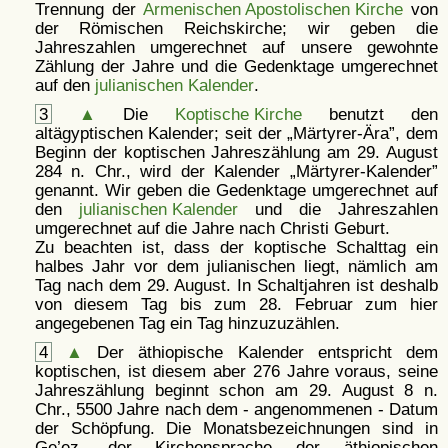
Trennung der
Armenischen Apostolischen Kirche
von
der Römischen Reichskirche; wir geben die
Jahreszahlen umgerechnet auf unsere gewohnte
Zählung der Jahre und die Gedenktage umgerechnet
auf den
julianischen Kalender
.
3
▲
Die
Koptische Kirche
benutzt den
altägyptischen Kalender; seit der
Märtyrer-Ära
, dem
Beginn der koptischen Jahreszählung am 29. August
284 n. Chr., wird der Kalender
Märtyrer-Kalender
genannt. Wir geben die Gedenktage umgerechnet auf
den
julianischen Kalender
und die Jahreszahlen
umgerechnet auf die Jahre nach Christi Geburt.
Zu beachten ist, dass der koptische Schalttag ein
halbes Jahr vor dem julianischen liegt, nämlich am
Tag nach dem 29. August. In Schaltjahren ist deshalb
von diesem Tag bis zum 28. Februar zum hier
angegebenen Tag ein Tag hinzuzuzählen.
4
▲
Der äthiopische Kalender entspricht dem
koptischen, ist diesem aber 276 Jahre voraus, seine
Jahreszählung beginnt schon am 29. August 8 n.
Chr., 5500 Jahre nach dem - angenommenen - Datum
der Schöpfung. Die Monatsbezeichnungen sind in
Ge’ez, der Kirchensprache der äthiopischen