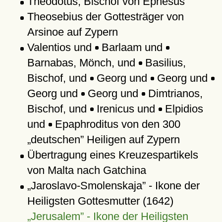
Theodotus, Bischof von Ephesus
Theosebius der Gottesträger von
Arsinoe auf Zypern
Valentios und
Barlaam und
Barnabas, Mönch, und
Basilius,
Bischof, und
Georg und
Georg und
Georg und
Georg und
Dimtrianos,
Bischof, und
Irenicus und
Elpidios
und
Epaphroditus von den 300
deutschen
Heiligen auf Zypern
Übertragung eines Kreuzespartikels
von Malta nach Gatchina
Jaroslavo-Smolenskaja
- Ikone der
Heiligsten Gottesmutter (1642)
Jerusalem
- Ikone der Heiligsten