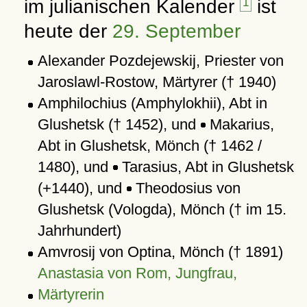
im julianischen Kalender
1
ist
heute der
29. September
Alexander Pozdejewskij, Priester von
Jaroslawl-Rostow, Märtyrer († 1940)
Amphilochius (Amphylokhii), Abt in
Glushetsk († 1452), und
Makarius,
Abt in Glushetsk, Mönch († 1462 /
1480), und
Tarasius, Abt in Glushetsk
(+1440), und
Theodosius von
Glushetsk (Vologda), Mönch († im 15.
Jahrhundert)
Amvrosij von Optina, Mönch († 1891)
Anastasia von Rom, Jungfrau,
Märtyrerin