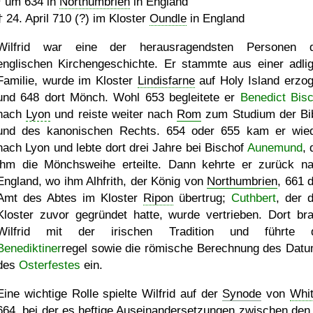
*
um 634
in
Northumbrien
in England
†
24. April 710 (?)
im Kloster
Oundle
in England
Wilfrid war eine der herausragendsten Personen 
englischen Kirchengeschichte. Er stammte aus einer adli
Familie, wurde im Kloster
Lindisfarne
auf Holy Island erzo
und 648 dort Mönch. Wohl 653 begleitete er
Benedict Bis
nach
Lyon
und reiste weiter nach
Rom
zum Studium der Bi
und des kanonischen Rechts. 654 oder 655 kam er wie
nach Lyon und lebte dort drei Jahre bei Bischof
Aunemund
, 
ihm die Mönchsweihe erteilte. Dann kehrte er zurück n
England, wo ihm Alhfrith, der König von
Northumbrien
, 661 
Amt des Abtes im Kloster
Ripon
übertrug;
Cuthbert
, der 
Kloster zuvor gegründet hatte, wurde vertrieben. Dort br
Wilfrid mit der irischen Tradition und führte d
Benediktiner
regel sowie die römische Berechnung des Dat
des
Osterfestes
ein.
Eine wichtige Rolle spielte Wilfrid auf der
Synode
von
Whi
664, bei der es heftige Auseinandersetzungen zwischen den