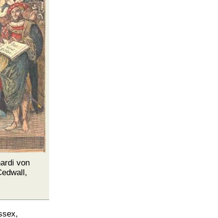
ardi von
edwall,
ssex,