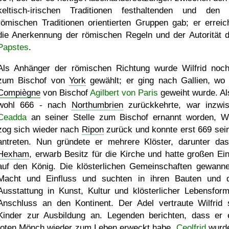
keltisch-irischen Traditionen festhaltenden und den
römischen Traditionen orientierten Gruppen gab; er erreic
die Anerkennung der römischen Regeln und der Autorität 
Papstes
.
Als Anhänger der römischen Richtung wurde Wilfrid noc
zum Bischof von
York
gewählt; er ging nach Gallien, wo 
Compiègne
von Bischof
Agilbert von Paris
geweiht wurde. Als
wohl 666 - nach
Northumbrien
zurückkehrte, war inzwi
Ceadda
an seiner Stelle zum Bischof ernannt worden, Wil
zog sich wieder nach
Ripon
zurück und konnte erst 669 sei
antreten. Nun gründete er mehrere Klöster, darunter da
Hexham
, erwarb Besitz für die Kirche und hatte großen Ein
auf den König. Die klösterlichen Gemeinschaften gewann
Macht und Einfluss und suchten in ihren Bauten und 
Ausstattung in Kunst, Kultur und klösterlicher Lebensfor
Anschluss an den Kontinent. Der Adel vertraute Wilfrid 
Kinder zur Ausbildung an. Legenden berichten, dass er 
toten Mönch wieder zum Leben erweckt habe.
Ceolfrid
wurd