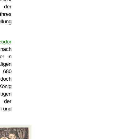
, der
ihres
llung
eodor
r nach
er in
igen
d 680
 doch
König
tigen
 der
n und