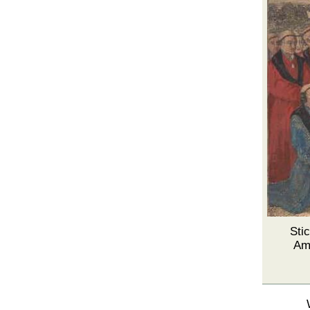
Sti
Am