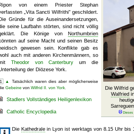
Ripon von einem Priester Stephan
verfassten
Vita Sancti Wilfrithi
geschildert.
Die Gründe für die Auseinandersetzungen,
die seine Laufbahn störten, sind nicht völlig
geklärt. Die Könige von
Northumbrien
könnten auf seine Macht und seinen Besitz
neidisch gewesen sein. Konflikte gab es
wohl auch mit anderen Kirchenmännern, so
mit
Theodor von Canterbury
um die
Unterteilung der Diözese York.
1
▲
Tatsächlich waren dies aber möglicherweise
die
Gebeine
von
Wilfrid II. von York
.
Die Wilfrid 
Walfried
in
Stadlers Vollständiges Heiligenlexikon
heutig
Sarreguem
Catholic Encyclopedia
Die
Kathedrale
in Lyon ist werktags von 8.15 Uhr bis 