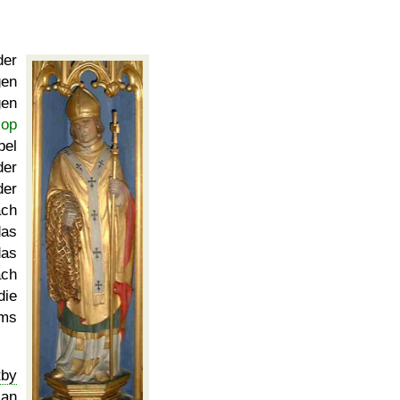
der
gen
gen
cop
bel
der
der
ach
das
das
ach
ie
ums
tby
 an