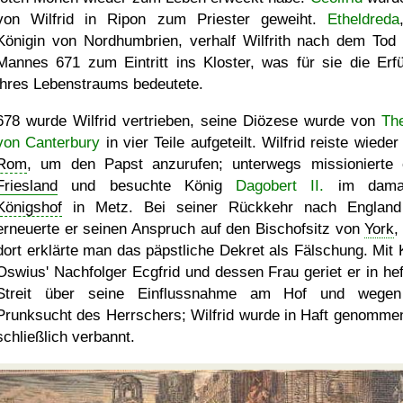
von Wilfrid in Ripon zum Priester geweiht.
Etheldreda
Königin von Nordhumbrien, verhalf Wilfrith nach dem Tod 
Mannes 671 zum Eintritt ins Kloster, was für sie die Erfü
ihres Lebenstraums bedeutete.
678 wurde Wilfrid vertrieben, seine Diözese wurde von
Th
von Canterbury
in vier Teile aufgeteilt. Wilfrid reiste wiede
Rom
, um den Papst anzurufen; unterwegs missionierte 
Friesland
und besuchte König
Dagobert II.
im damal
Königshof
in Metz. Bei seiner Rückkehr nach Englan
erneuerte er seinen Anspruch auf den Bischofsitz von
York
,
dort erklärte man das päpstliche Dekret als Fälschung. Mit 
Oswius' Nachfolger Ecgfrid und dessen Frau geriet er in hef
Streit über seine Einflussnahme am Hof und wegen
Prunksucht des Herrschers; Wilfrid wurde in Haft genomme
schließlich verbannt.