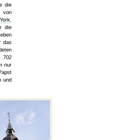
e die
d von
York
,
r die
ieben
r das
deten
e 702
m nur
Papst
m und