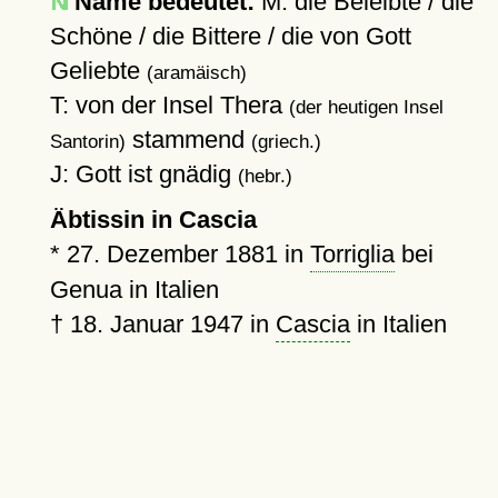
Name bedeutet:
M: die Beleibte / die
Schöne / die Bittere / die von Gott
Geliebte
(aramäisch)
T: von der Insel Thera
(der heutigen Insel
stammend
Santorin)
(griech.)
J: Gott ist gnädig
(hebr.)
Äbtissin in Cascia
*
27. Dezember 1881
in
Torriglia
bei
Genua in Italien
†
18. Januar 1947
in
Cascia
in Italien