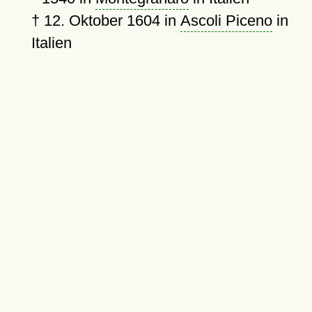
†
12. Oktober 1604
in
Ascoli Piceno
in
Italien