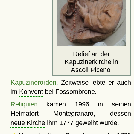
Relief an der
Kapuzinerkirche
in
Ascoli Piceno
Kapuzinerorden
. Zeitweise lebte er auch
im
Konvent
bei Fossombrone.
Reliquien
kamen 1996 in seinen
Heimatort Montegranaro, dessen
neue Kirche
ihm 1777 geweiht wurde.