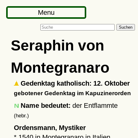
Menu
Suchen
Seraphin von
Montegranaro
Gedenktag katholisch: 12. Oktober
gebotener Gedenktag im Kapuzinerorden
Name bedeutet:
der Entflammte
(hebr.)
Ordensmann, Mystiker
*
1540
in
Montegranaro
in Italien