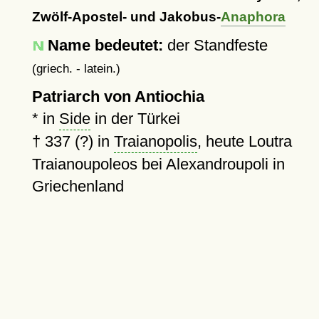
Zwölf-Apostel- und Jakobus-
Anaphora
Name bedeutet:
der Standfeste
(griech. - latein.)
Patriarch von Antiochia
* in
Side
in der Türkei
†
337 (?)
in
Traianopolis
, heute Loutra
Traianoupoleos bei Alexandroupoli in
Griechenland