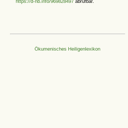
https://d-nb.info/969828497
abrufbar.
Ökumenisches Heiligenlexikon