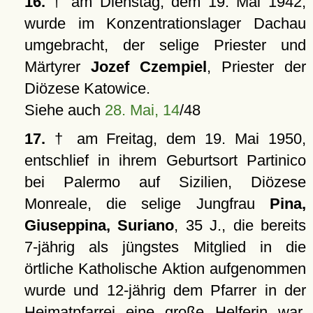
16.
† am Dienstag, dem 19. Mai 1942,
wurde im Konzentrationslager Dachau
umgebracht, der selige Priester und
Märtyrer
Jozef Czempiel
, Priester der
Diözese Katowice.
Siehe auch
28. Mai, 14
/48
17.
† am Freitag, dem 19. Mai 1950,
entschlief in ihrem Geburtsort Partinico
bei Palermo auf Sizilien, Diözese
Monreale, die selige Jungfrau
Pina,
Giuseppina, Suriano
, 35 J., die bereits
7-jährig als jüngstes Mitglied in die
örtliche Katholische Aktion aufgenommen
wurde und 12-jährig dem Pfarrer in der
Heimatpfarrei eine große Helferin war.