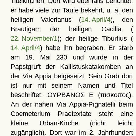
Titelkirchen. Dort wird ebenfalls berichtet,
er habe viele zur Taufe bekehrt, u. a. den
heiligen Valerianus (
14. April/4
), den
Bräutigam der heiligen Cäcilia (
22. November/1
); der heilige Tiburtius (
14. April/4
) habe ihn begraben. Er starb
am 19. Mai 230 und wurde in der
Papstgruft der Kallistuskatakomben an
der Via Appia beigesetzt. Sein Grab dort
ist nur mit seinem Namen und Titel
beschriftet:
ΟΥΡΒΑΝΟΣ Ε
(
πισκοπος
).
An der nahen Via Appia-Pignatelli beim
Coemeterium Praetextate steht eine
kleine Urban-Kirche (nicht leicht
zugänglich). Dort war im 2. Jahrhundert