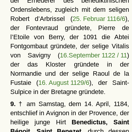
der Erneuerer des benediktinischen
Ordenslebens, zugleich mit dem seligen
Robert d’Arbrissel (
25. Februar 1116/6
),
der Fontevraud gründete, Pierre de
l’Etoile von Berry, der 1091 die Abtei
Fontgombaut gründete, der selige Vitalis
von Savigny (
16.September 1122 / 11
)
der das Kloster gründete in der
Normandie und der selige Raoul de la
Fustaie (
16. August 1129/6
), der Saint-
Sulpice in der Bretagne gründete.
9.
† am Samstag, dem 14. April, 1184,
entschlief in Avignon in der Provence, der
heilige junge Hirt
Benedictus, Saint
Bénoit, Saint Benezet
, durch dessen