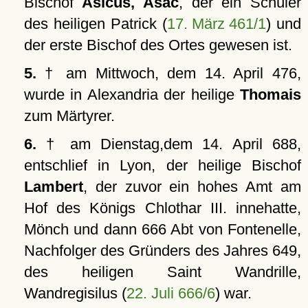
Bischof
Asicus, Asac
, der ein Schüler
des heiligen Patrick (
17. März 461/1
) und
der erste Bischof des Ortes gewesen ist.
5.
† am Mittwoch, dem 14. April 476,
wurde in Alexandria der heilige
Thomais
zum Märtyrer.
6.
† am Dienstag,dem 14. April 688,
entschlief in Lyon, der heilige Bischof
Lambert
, der zuvor ein hohes Amt am
Hof des Königs Chlothar III. innehatte,
Mönch und dann 666 Abt von Fontenelle,
Nachfolger des Gründers des Jahres 649,
des heiligen Saint Wandrille,
Wandregisilus (
22. Juli 666/6
) war.