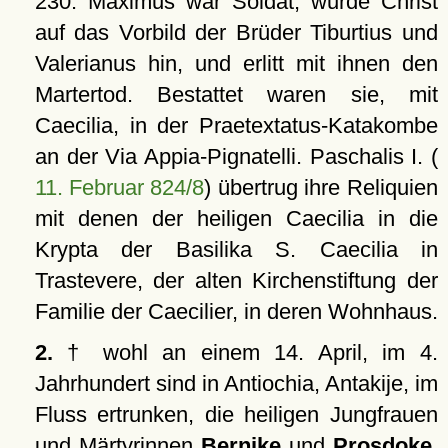
230. Maximus war Soldat, wurde Christ
auf das Vorbild der Brüder Tiburtius und
Valerianus hin, und erlitt mit ihnen den
Martertod. Bestattet waren sie, mit
Caecilia, in der Praetextatus-Katakombe
an der Via Appia-Pignatelli. Paschalis I. (
11. Februar 824/8
) übertrug ihre Reliquien
mit denen der heiligen Caecilia in die
Krypta der Basilika S. Caecilia in
Trastevere, der alten Kirchenstiftung der
Familie der Caecilier, in deren Wohnhaus.
2.
† wohl an einem 14. April, im 4.
Jahrhundert sind in Antiochia, Antakije, im
Fluss ertrunken, die heiligen Jungfrauen
und Märtyrinnen
Bernike
und
Prosdoke
,