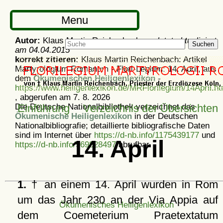
Menu
Autor:
Klaus Martin Reichenbach -
zuletzt aktualisiert
Suchen
am
04.04.2015
korrekt zitieren:
Klaus Martin Reichenbach: Artikel
Martyrologium Romanum - Flori-Legium: 14. April, aus
dem
Ökumenischen Heiligenlexikon
-
https://www.heiligenlexikon.de/MRFlorilegium/14April.ht
, abgerufen am 7. 8. 2026
Die Deutsche Nationalbibliothek verzeichnet das
Einführung
Verzeichnis der Übersichten
Ökumenische Heiligenlexikon
in der Deutschen
Nationalbibliografie; detaillierte bibliografische Daten
sind im Internet über
https://d-nb.info/1175439177
und
14. April
https://d-nb.info/969828497
abrufbar.
1.
† an einem 14. April wurden in Rom
um das Jahr 230 an der Via Appia auf
Ökumenisches Heiligenlexikon
dem Coemeterium Praetextatum