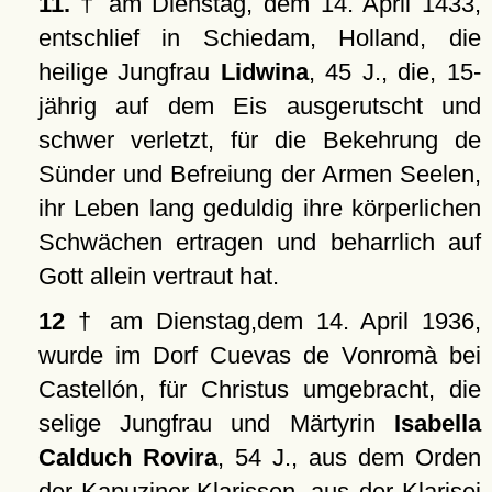
11.
† am Dienstag, dem 14. April 1433,
entschlief in Schiedam, Holland, die
heilige Jungfrau
Lidwina
, 45 J., die, 15-
jährig auf dem Eis ausgerutscht und
schwer verletzt, für die Bekehrung de
Sünder und Befreiung der Armen Seelen,
ihr Leben lang geduldig ihre körperlichen
Schwächen ertragen und beharrlich auf
Gott allein vertraut hat.
12
† am Dienstag,dem 14. April 1936,
wurde im Dorf Cuevas de Vonromà bei
Castellón, für Christus umgebracht, die
selige Jungfrau und Märtyrin
Isabella
Calduch Rovira
, 54 J., aus dem Orden
der Kapuziner-Klarissen, aus der Klarisei