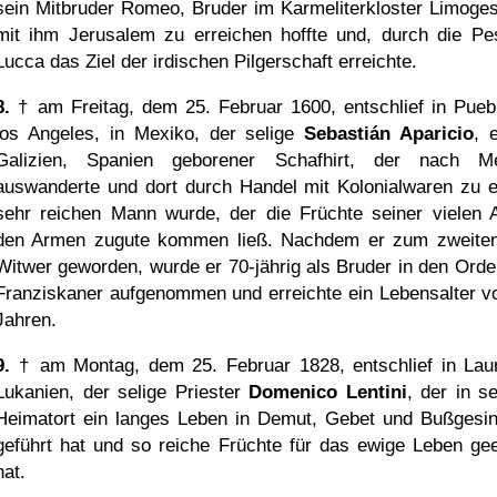
sein Mitbruder Romeo, Bruder im Karmeliterkloster Limoges
mit ihm Jerusalem zu erreichen hoffte und, durch die Pes
Lucca das Ziel der irdischen Pilgerschaft erreichte.
8.
† am Freitag, dem 25. Februar 1600, entschlief in Pueb
los Angeles, in Mexiko, der selige
Sebastián Aparicio
, 
Galizien, Spanien geborener Schafhirt, der nach M
auswanderte und dort durch Handel mit Kolonialwaren zu 
sehr reichen Mann wurde, der die Früchte seiner vielen A
den Armen zugute kommen ließ. Nachdem er zum zweite
Witwer geworden, wurde er 70-jährig als Bruder in den Orde
Franziskaner aufgenommen und erreichte ein Lebensalter v
Jahren.
9.
† am Montag, dem 25. Februar 1828, entschlief in Laur
Lukanien, der selige Priester
Domenico Lentini
, der in s
Heimatort ein langes Leben in Demut, Gebet und Bußgesi
geführt hat und so reiche Früchte für das ewige Leben gee
hat.