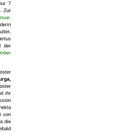
nur 7
. Zur
nuar,
derin
tter,
ertus
d der
ember
oster
urga,
oster
t ihr
ssion
hekla
6 von
a die
ebald