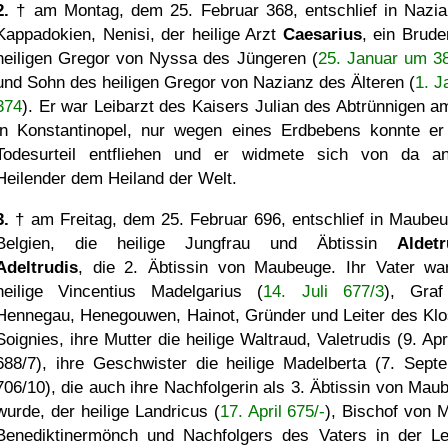
2.
† am Montag, dem 25. Februar 368, entschlief in Nazia
Kappadokien, Nenisi, der heilige Arzt
Caesarius
, ein Brude
heiligen Gregor von Nyssa des Jüngeren (
25. Januar um 3
und Sohn des heiligen Gregor von Nazianz des Älteren (
1. J
374
). Er war Leibarzt des Kaisers Julian des Abtrünnigen a
in Konstantinopel, nur wegen eines Erdbebens konnte e
Todesurteil entfliehen und er widmete sich von da a
Heilender dem Heiland der Welt.
3.
† am Freitag, dem 25. Februar 696, entschlief in Maubeu
Belgien, die heilige Jungfrau und Äbtissin
Aldetr
Adeltrudis
, die 2. Äbtissin von Maubeuge. Ihr Vater wa
heilige Vincentius Madelgarius (
14. Juli 677/3
), Gra
Hennegau, Henegouwen, Hainot, Gründer und Leiter des Klo
Soignies, ihre Mutter die heilige Waltraud, Valetrudis (9. Ap
688/7), ihre Geschwister die heilige Madelberta (7. Sept
706/10), die auch ihre Nachfolgerin als 3. Äbtissin von Mau
wurde, der heilige Landricus (
17. April 675/-
), Bischof von M
Benediktinermönch und Nachfolgers des Vaters in der Le