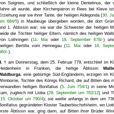
von Soignies, und schließlich der kleine Dentelinus, der 
Jahre alt wurde, aber Kirchenpatron in Rees bei Kleve ist
Erziehung war sie ihrer Tante, der heiligen Aldegonda (
30. Ja
um 684/5
) in Maubeuge übergeben worden, die dort Grün
und 1. Äbtissin war; sie war die Schwester der heiligen Mu
beide die Töchter heiliger Eltern, nämlich des heiligen Walb
von Lothringen (
11. Mai
oder
18. September 678/-
) un
heiligen Bertilla vom Hennegau (
11. Mai
oder
18. Sept
660/-
).
4.
† am Donnerstag, dem 25. Februar 779, entschlief im Kl
Heidenheim in Franken, die heilige Äbtissin
Walb
Waldburga
, eine gebürtige Süd-Engländerin, erzogen im Kl
Wimborne, Tochter des Königs Richard, die auf Bitten des mi
verwandten heiligen Bonifatius (
5. Juni 754/1
) in seine Mi
kam, zugleich mit Lioba (
28. September um 782/12
) und T
(
15. Oktober um 790/4
); sie weilte anfangs in dem um 73
Bonifatius gegründeten Kloster Tauberbischofsheim, wo Liob
erste Äbtissin war, ging dann, auf Bitten ihrer Brüder Win