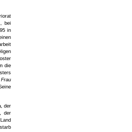
iorat
l
, bei
95 in
einen
rbeit
ligen
oster
m die
sters
 Frau
Seine
, der
, der
 Land
starb