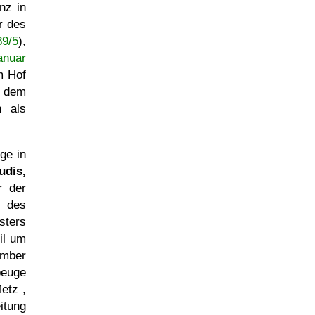
nz in
r des
89/5
),
anuar
m Hof
r dem
n als
ge in
udis,
r der
f des
sters
ril um
ember
beuge
etz ,
itung