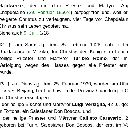
Handwerker, der mit dem Priester und Märtyrer Au
Chapdelaine (
29. Februar 1856/4
) aufgegriffen und, weil er
weigerte Christus zu verleugnen, vier Tage vor Chapdelain
Christus sein Leben geopfert hat.
Siehe auch
9. Juli, 1
/18
12.
† am Samstag, dem 25. Februar 1928, gab in Teq
Guadalajara in Mexiko, für Christus den König sein Leben
heilige Priester und Märtyrer
Turibio Romo
, der in
Verfolgung wegen des Hasses gegen alle Priester erm
wurde.
13.
† am Dienstag, dem 25. Februar 1930, wurden am Ufe
Flusses Beijang, bei Liuchow, in der Provinz Guandong in C
für Christus erschlagen
• der heilige Bischof und Märtyrer
Luigi Versiglia
, 42 J., g
in Tortona, ein Salesianer Don Boscos, und
• der heilige Priester und Märtyrer
Callisto Caravario
, 2
geboren bei Turin, Salesianer Don Boscos, der erst im Vo