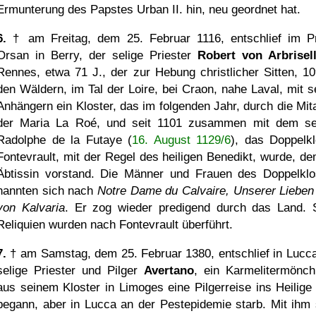
Ermunterung des Papstes Urban II. hin, neu geordnet hat.
6.
† am Freitag, dem 25. Februar 1116, entschlief im Pr
Orsan in Berry, der selige Priester
Robert von Arbrisel
Rennes, etwa 71 J., der zur Hebung christlicher Sitten, 10
den Wäldern, im Tal der Loire, bei Craon, nahe Laval, mit s
Anhängern ein Kloster, das im folgenden Jahr, durch die Mita
der Maria La Roé, und seit 1101 zusammen mit dem se
Radolphe de la Futaye (
16. August 1129/6
), das Doppelkl
Fontevrault, mit der Regel des heiligen Benedikt, wurde, de
Äbtissin vorstand. Die Männer und Frauen des Doppelklo
nannten sich nach
Notre Dame du Calvaire, Unserer Lieben
von Kalvaria
. Er zog wieder predigend durch das Land. 
Reliquien wurden nach Fontevrault überführt.
7.
† am Samstag, dem 25. Februar 1380, entschlief in Lucca
selige Priester und Pilger
Avertano
, ein Karmelitermönch
aus seinem Kloster in Limoges eine Pilgerreise ins Heilige
begann, aber in Lucca an der Pestepidemie starb. Mit ihm 