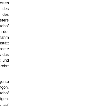
rsten
r des
n des
sters
schof
n der
rnahm
stätt
ndete
s das
t und
rehrt
gento
nçon,
schof
igent
, auf