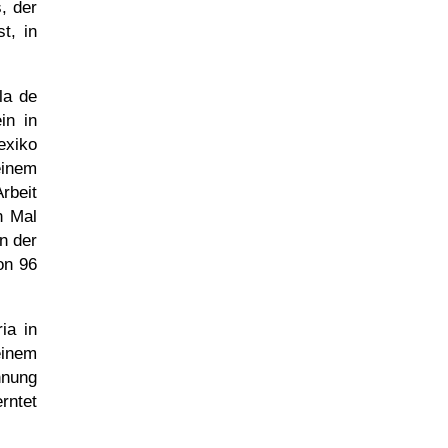
, der
t, in
la de
ein in
exiko
einem
rbeit
n Mal
n der
on 96
ia in
einem
nnung
rntet