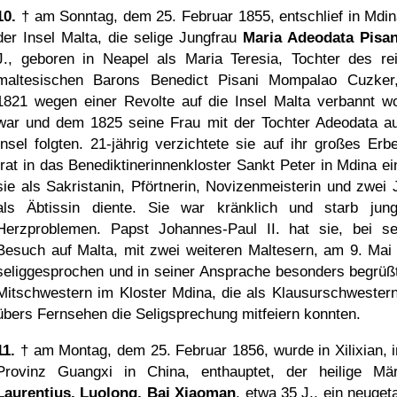
10.
† am Sonntag, dem 25. Februar 1855, entschlief in Mdin
der Insel Malta, die selige Jungfrau
Maria Adeodata Pisan
J., geboren in Neapel als Maria Teresia, Tochter des re
maltesischen Barons Benedict Pisani Mompalao Cuzker
1821 wegen einer Revolte auf die Insel Malta verbannt w
war und dem 1825 seine Frau mit der Tochter Adeodata au
Insel folgten. 21-jährig verzichtete sie auf ihr großes Erb
trat in das Benediktinerinnenkloster Sankt Peter in Mdina ei
sie als Sakristanin, Pförtnerin, Novizenmeisterin und zwei 
als Äbtissin diente. Sie war kränklich und starb jun
Herzproblemen. Papst Johannes-Paul II. hat sie, bei s
Besuch auf Malta, mit zwei weiteren Maltesern, am 9. Mai
seliggesprochen und in seiner Ansprache besonders begrüßt
Mitschwestern im Kloster Mdina, die als Klausurschwestern
übers Fernsehen die Seligsprechung mitfeiern konnten.
11.
† am Montag, dem 25. Februar 1856, wurde in Xilixian, i
Provinz Guangxi in China, enthauptet, der heilige Mär
Laurentius, Luolong, Bai Xiaoman
, etwa 35 J., ein neuget