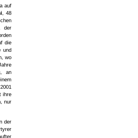
a auf
i
, 48
ichen
, der
orden
f die
e und
n, wo
Jahre
g, an
einem
 2001
 ihre
, nur
n der
tyrer
aufter