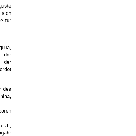
guste
 sich
e für
uila,
, der
 der
ordet
r des
hina,
eboren
7 J.,
rjahr