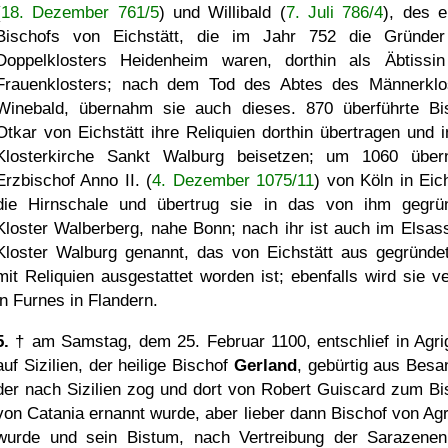
(
18. Dezember 761/5
) und Willibald (
7. Juli 786/4
), des e
Bischofs von Eichstätt, die im Jahr 752 die Gründe
Doppelklosters Heidenheim waren, dorthin als Äbtissi
Frauenklosters; nach dem Tod des Abtes des Männerklo
Winebald, übernahm sie auch dieses. 870 überführte Bi
Otkar von Eichstätt ihre Reliquien dorthin übertragen und i
Klosterkirche Sankt Walburg beisetzen; um 1060 übe
Erzbischof Anno II. (
4. Dezember 1075/11
) von Köln in Eich
die Hirnschale und übertrug sie in das von ihm gegrü
Kloster Walberberg, nahe Bonn; nach ihr ist auch im Elsas
Kloster Walburg genannt, das von Eichstätt aus gegründe
mit Reliquien ausgestattet worden ist; ebenfalls wird sie ve
in Furnes in Flandern.
5.
† am Samstag, dem 25. Februar 1100, entschlief in Agri
auf Sizilien, der heilige Bischof
Gerland
, gebürtig aus Besa
der nach Sizilien zog und dort von Robert Guiscard zum Bi
von Catania ernannt wurde, aber lieber dann Bischof von Agr
wurde und sein Bistum, nach Vertreibung der Sarazenen