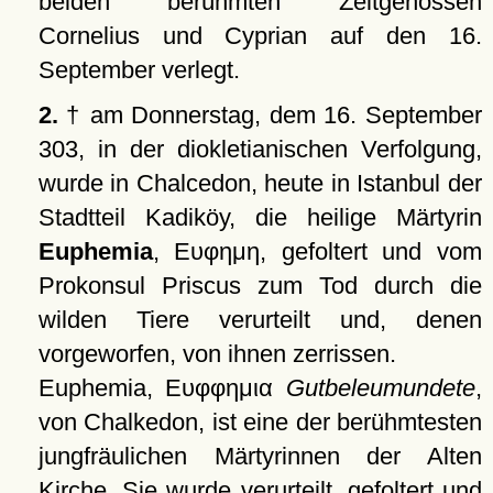
beiden berühmten Zeitgenossen
Cornelius und Cyprian auf den 16.
September verlegt.
2.
† am Donnerstag, dem 16. September
303, in der diokletianischen Verfolgung,
wurde in Chalcedon, heute in Istanbul der
Stadtteil Kadiköy, die heilige Märtyrin
Euphemia
,
Ευφημη
, gefoltert und vom
Prokonsul Priscus zum Tod durch die
wilden Tiere verurteilt und, denen
vorgeworfen, von ihnen zerrissen.
Euphemia,
Ευφφημια
Gutbeleumundete
,
von Chalkedon, ist eine der berühmtesten
jungfräulichen Märtyrinnen der Alten
Kirche. Sie wurde verurteilt, gefoltert und