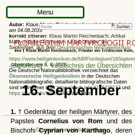
Menu
Autor:
Klaus Martin Reichenbach -
zuletzt aktualisiert
Suchen
am
04.08.2016
korrekt zitieren:
Klaus Martin Reichenbach: Artikel
Martyrologium Romanum - Flori-Legium: 16.
September, aus dem
Ökumenischen Heiligenlexikon
-
https://www.heiligenlexikon.de/MRFlorilegium/16Septem
, abgerufen am 8. 8. 2026
Einführung
Verzeichnis der Übersichten
Die Deutsche Nationalbibliothek verzeichnet das
Ökumenische Heiligenlexikon
in der Deutschen
Nationalbibliografie; detaillierte bibliografische Daten
16. September
sind im Internet über
https://d-nb.info/1175439177
und
https://d-nb.info/969828497
abrufbar.
1.
† Gedenktag der heiligen Märtyrer, des
Papstes
Cornelius von Rom
und des
Bischofs
Cyprian von Karthago
, deren
Ökumenisches Heiligenlexikon