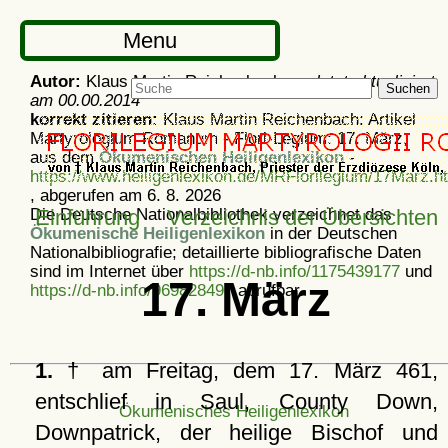
Menu
Autor:
Klaus Martin Reichenbach -
zuletzt aktualisiert
Suchen
am
00.00.2014
korrekt zitieren:
Klaus Martin Reichenbach: Artikel
Martyrologium Romanum - Flori-Legium: 17. März,
aus dem
Ökumenischen Heiligenlexikon
-
https://www.heiligenlexikon.de/MRFlorilegium/17Marz.h
, abgerufen am 6. 8. 2026
Die Deutsche Nationalbibliothek verzeichnet das
Einführung
Verzeichnis der Übersichten
Ökumenische Heiligenlexikon
in der Deutschen
Nationalbibliografie; detaillierte bibliografische Daten
sind im Internet über
https://d-nb.info/1175439177
und
17. März
https://d-nb.info/969828497
abrufbar.
1.
† am Freitag, dem 17. März 461,
entschlief in Saul, County Down,
Ökumenisches Heiligenlexikon
Downpatrick, der heilige Bischof und