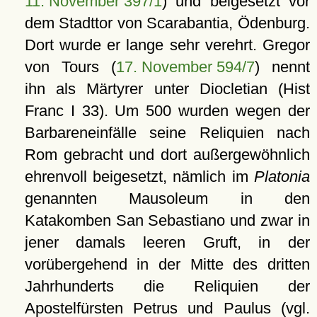
11. November 397/1
) und beigesetzt vor
dem Stadttor von Scarabantia, Ödenburg.
Dort wurde er lange sehr verehrt. Gregor
von Tours (
17. November 594/7
) nennt
ihn als Märtyrer unter Diocletian (Hist
Franc I 33). Um 500 wurden wegen der
Barbareneinfälle seine Reliquien nach
Rom gebracht und dort außergewöhnlich
ehrenvoll beigesetzt, nämlich im
Platonia
genannten Mausoleum in den
Katakomben San Sebastiano und zwar in
jener damals leeren Gruft, in der
vorübergehend in der Mitte des dritten
Jahrhunderts die Reliquien der
Apostelfürsten Petrus und Paulus (vgl.