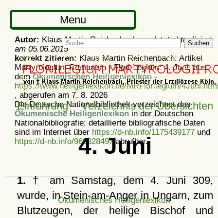
Menu
Autor:
Klaus Martin Reichenbach -
zuletzt aktualisiert
Suchen
am
05.06.2015
korrekt zitieren:
Klaus Martin Reichenbach: Artikel
Martyrologium Romanum - Flori-Legium: 4. Juni, aus
dem
Ökumenischen Heiligenlexikon
-
https://www.heiligenlexikon.de/MRFlorilegium/4Juni.htm
, abgerufen am 7. 8. 2026
Die Deutsche Nationalbibliothek verzeichnet das
Einführung
Verzeichnis der Übersichten
Ökumenische Heiligenlexikon
in der Deutschen
Nationalbibliografie; detaillierte bibliografische Daten
sind im Internet über
https://d-nb.info/1175439177
und
4. Juni
https://d-nb.info/969828497
abrufbar.
1.
† am Samstag, dem 4. Juni 309,
wurde, in Stein-am-Anger in Ungarn, zum
Ökumenisches Heiligenlexikon
Blutzeugen, der heilige Bischof und