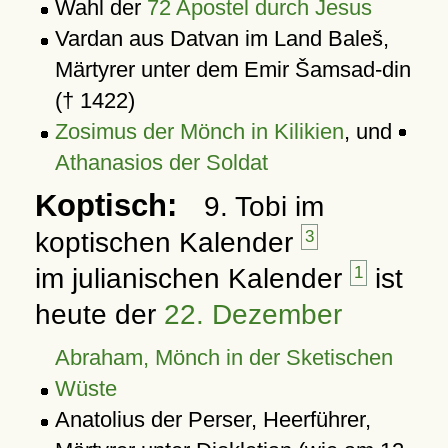
Wahl der
72 Apostel durch Jesus
Vardan aus Datvan im Land Baleš,
Märtyrer unter dem Emir Šamsad-din
(† 1422)
Zosimus der Mönch in Kilikien
, und
Athanasios der Soldat
Koptisch:
9. Tobi im
koptischen Kalender
3
im julianischen Kalender
1
ist
heute der
22. Dezember
Abraham, Mönch in der Sketischen
Wüste
Anatolius der Perser, Heerführer,