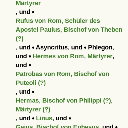
Märtyrer
, und
Rufus von Rom, Schüler des
Apostel Paulus, Bischof von Theben
(?)
, und
Asyncritus, und
Phlegon,
und
Hermes von Rom, Märtyrer
,
und
Patrobas von Rom, Bischof von
Puteoli (?)
, und
Hermas, Bischof von Philippi (?),
Märtyrer (?)
, und
Linus
, und
Gaius, Bischof von Ephesus
, und