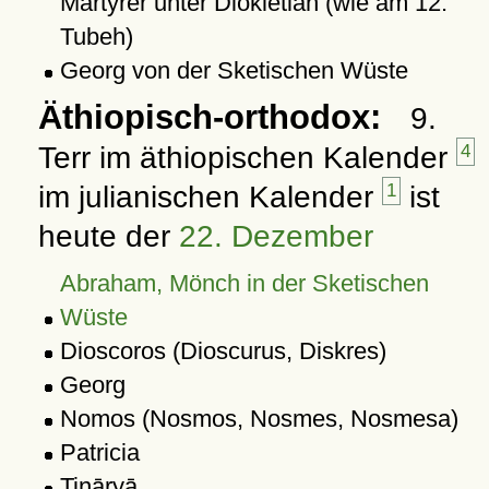
Märtyrer unter Diokletian (wie am 12.
Tubeh)
Georg von der Sketischen Wüste
Äthiopisch-orthodox:
9.
Terr im äthiopischen Kalender
4
im julianischen Kalender
1
ist
heute der
22. Dezember
Abraham, Mönch in der Sketischen
Wüste
Dioscoros (Dioscurus, Diskres)
Georg
Nomos (Nosmos, Nosmes, Nosmesa)
Patricia
Tināryā