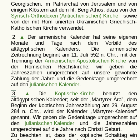
Georgischen, im Patriarchat von Jerusalem und von
einigen Klöstern auf dem hl. Berg Athos, dazu von der
Syrisch-Orthodoxen (Antiochenischen) Kirche
sowie
von der mit
Rom
unierten Ukrainischen Griechisch-
Katholischen Kirche verwendet.
2
▲
Der armenische Kalender hat seine eigenen
Monate und Tage nach dem Vorbild des
altägyptischen Kalenders. Die armenische
Zeitrechnung beginnt am 11. Juli 552 n. Chr., mit der
Trennung der
Armenischen Apostolischen Kirche
von
der Römischen Reichskirche; wir geben die
Jahreszahlen umgerechnet auf unsere gewohnte
Zählung der Jahre und die Gedenktage umgerechnet
auf den
julianischen Kalender
.
3
▲
Die
Koptische Kirche
benutzt den
altägyptischen Kalender; seit der
Märtyrer-Ära
, dem
Beginn der koptischen Jahreszählung am 29. August
284 n. Chr., wird der Kalender
Märtyrer-Kalender
genannt. Wir geben die Gedenktage umgerechnet auf
den
julianischen Kalender
und die Jahreszahlen
umgerechnet auf die Jahre nach Christi Geburt.
Zu beachten ist, dass der koptische Schalttag ein