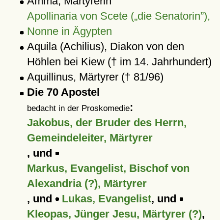
Amma, Märtyrerin
Apollinaria von Scete (
die Senatorin
),
Nonne in Ägypten
Aquila (Achilius), Diakon von den
Höhlen bei Kiew († im 14. Jahrhundert)
Aquillinus, Märtyrer († 81/96)
Die 70 Apostel
:
bedacht in der Proskomedie
Jakobus, der Bruder des Herrn,
Gemeindeleiter, Märtyrer
, und
Markus, Evangelist, Bischof von
Alexandria (?), Märtyrer
, und
Lukas, Evangelist
, und
Kleopas, Jünger Jesu, Märtyrer (?)
,