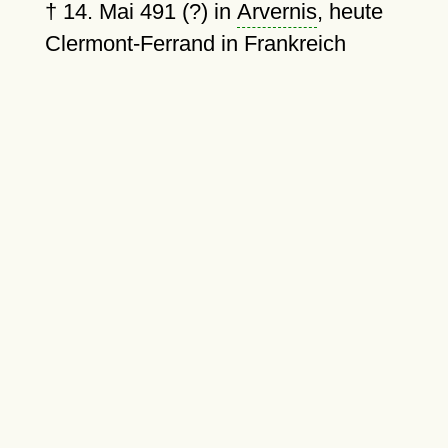
†
14. Mai 491 (?)
in
Arvernis
, heute
Clermont-Ferrand in Frankreich