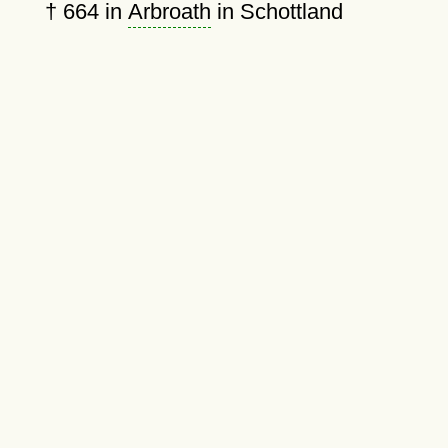
†
664
in
Arbroath
in Schottland