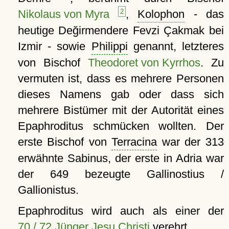
Nikolaus von Myra
2
,
Kolophon
- das
heutige Değirmendere Fevzi Çakmak bei
Izmir - sowie
Philippi
genannt, letzteres
von Bischof
Theodoret von Kyrrhos
. Zu
vermuten ist, dass es mehrere Personen
dieses Namens gab oder dass sich
mehrere Bistümer mit der Autorität eines
Epaphroditus schmücken wollten. Der
erste Bischof von
Terracina
war der 313
erwähnte Sabinus, der erste in Adria war
der 649 bezeugte Gallinostius /
Gallionistus.
Epaphroditus wird auch als einer der
70 / 72 Jünger Jesu Christi
verehrt.