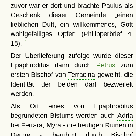
zuvor war er dort und brachte Paulus als
Geschenk dieser Gemeinde
einen
lieblichen Duft, ein willkommenes, Gott
wohlgefälliges Opfer
(Philipperbrief 4,
18).
1
Der Überlieferung zufolge wurde dieser
Epaphroditus dann durch
Petrus
zum
ersten Bischof von
Terracina
geweiht, die
Identität der beiden darf bezweifelt
werden.
Als Ort eines von Epaphroditus
begründeten Bistums werden auch
Adria
bei Ferrara,
Myra
- die heutigen Ruinen in
Demre -, berühmt durch Bischof