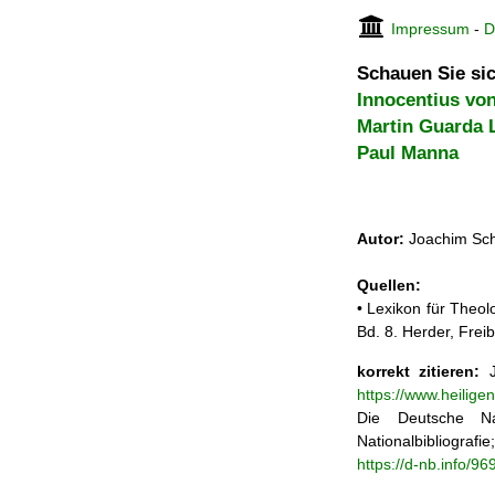
Impressum
-
D
Schauen Sie sic
Innocentius vo
Martin Guarda 
Paul Manna
Autor:
Joachim Sch
Quellen:
• Lexikon für Theol
Bd. 8. Herder, Frei
korrekt zitieren:
J
https://www.heilig
Die Deutsche Na
Nationalbibliograf
https://d-nb.info/9