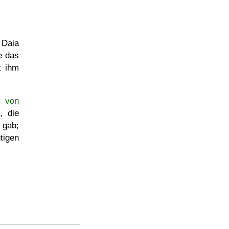
 Daia
e das
t ihm
 von
, die
gab;
tigen