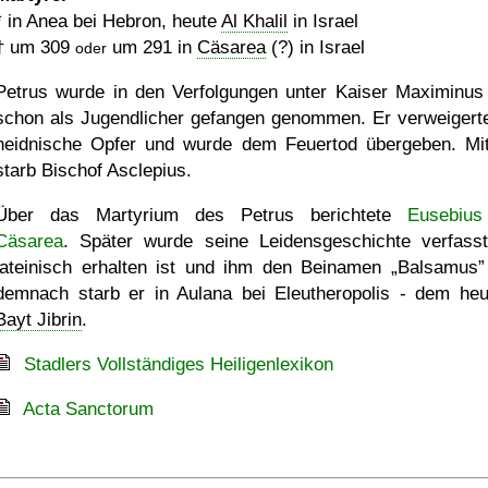
* in Anea bei Hebron, heute
Al Khalil
in Israel
†
um 309
um 291
in
Cäsarea
(?) in Israel
oder
Petrus wurde in den Verfolgungen unter Kaiser Maximinus
schon als Jugendlicher gefangen genommen. Er verweigert
heidnische Opfer und wurde dem Feuertod übergeben. Mi
starb Bischof Asclepius.
Über das Martyrium des Petrus berichtete
Eusebius
Cäsarea
. Später wurde seine Leidensgeschichte verfasst
lateinisch erhalten ist und ihm den Beinamen
Balsamus
demnach starb er in Aulana bei Eleutheropolis - dem heu
Bayt Jibrin
.
Stadlers Vollständiges Heiligenlexikon
Acta Sanctorum