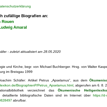
atenschutzerklärung
h zufällige Biografien an:
n Rouen
Ludwig Amaral
äfer -
zuletzt aktualisiert am
28.05.2020
ogie und Kirche, begr. von Michael Buchberger. Hrsg. von Walter Kasper,
burg im Breisgau 1999
oachim Schäfer: Artikel
Petrus „Apselamus”, aus dem
Ökumenisc
enlexikon.de/BiographienP/Petrus_Apselamus.html
, abgerufen am 6. 8. 
tionalbibliothek verzeichnet das
Ökumenische Heiligenlexik
ie; detaillierte bibliografische Daten sind im Internet über
https://d
69828497
abrufbar.