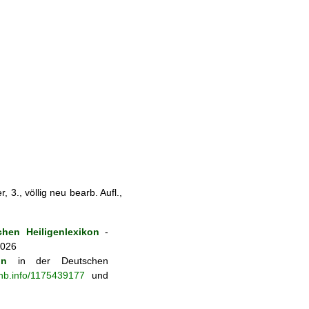
 3., völlig neu bearb. Aufl.,
hen Heiligenlexikon
-
2026
on
in der Deutschen
-nb.info/1175439177
und