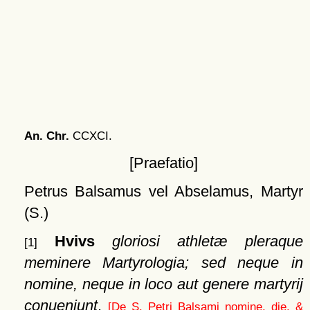
An. Chr.
CCXCI.
[Praefatio]
Petrus Balsamus vel Abselamus, Martyr
(S.)
Hvivs
gloriosi athletæ pleraque
[1]
meminere Martyrologia; sed neque in
nomine, neque in loco aut genere martyrij
conueniunt
.
[De S. Petri Balsami nomine, die, &