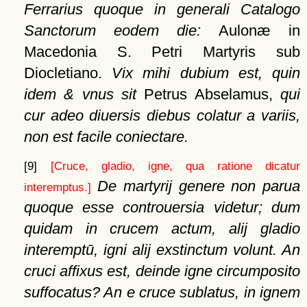
Ferrarius quoque in generali Catalogo
Sanctorum eodem die:
Aulonæ in
Macedonia S. Petri Martyris sub
Diocletiano.
Vix mihi dubium est, quin
idem & vnus sit
Petrus Abselamus,
qui
cur adeo diuersis diebus colatur a variis,
non est facile coniectare.
[9]
[Cruce, gladio, igne, qua ratione dicatur
De martyrij genere non parua
interemptus.]
quoque esse controuersia videtur; dum
quidam in crucem actum, alij gladio
interemptū, igni alij exstinctum volunt. An
cruci affixus est, deinde igne circumposito
suffocatus? An e cruce sublatus, in ignem