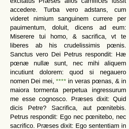
excitatus Præses alios carnifices iussit
accedere. Turba vero adstans, cum
videret nimium sanguinem currere per
pauimentum, doluit, dicens ad eum:
Miserere tui homo, & sacrifica, vt te
liberes ab his crudelissimis pœnis.
Sanctus vero Dei Petrus respondit: Hæ
pœnæ nullæ sunt, nec mihi aliquem
incutiunt dolorem: quod si negauero
nomen Dei mei,
****
in veras pœnas, & in
maiora tormenta perpetua ingressurum
me esse cognosco. Præses dixit: Quid
dicis Petre? Sacrifica, aut pœnitebis.
Petrus respondit: Ego nec pœnitebo, nec
sacrifico. Præses dixit: Ego sententiam in