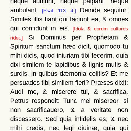
neque audiunt, neque palpant, neque
ambulant.
Deinde sequitur:
[Psal. 113. 4.]
Similes illis fiant qui faciunt ea, & omnes
qui confidunt in eis.
[Idola & eorum cultores
Si Dominus per Prophetam &
ridet.]
Spiritum sanctum hæc dicit, quomodo tu
mihi dicis, quod iniuriam tibi fecerim, quia
dixi similem te lapidibus & lignis mutis &
surdis, in quibus dæmonia colitis? Et me
persuades tibi similem fieri? Præses dixit:
Audi me, & miserere tui, & sacrifica.
Petrus respondit: Tunc mei misereor, si
non sacrificauero, & a veritate non
discessero. Sed quia infidelis es, & nec
mihi credis, nec legi diuinæ, quia qui