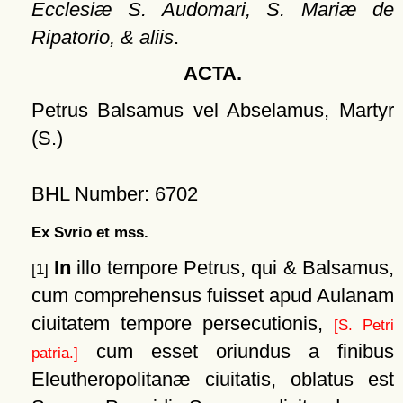
Ecclesiæ S. Audomari, S. Mariæ de
Ripatorio, & aliis
.
ACTA.
Petrus Balsamus vel Abselamus, Martyr
(S.)
BHL Number: 6702
Ex Svrio et mss.
In
illo tempore Petrus, qui & Balsamus,
[1]
cum comprehensus fuisset apud Aulanam
ciuitatem tempore persecutionis,
[S. Petri
cum esset oriundus a finibus
patria.]
Eleutheropolitanæ ciuitatis, oblatus est