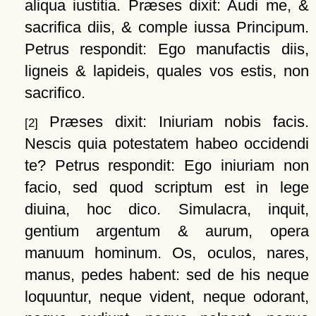
aliqua iustitia. Præses dixit: Audi me, &
sacrifica diis, & comple iussa Principum.
Petrus respondit: Ego manufactis diis,
ligneis & lapideis, quales vos estis, non
sacrifico.
Præses dixit: Iniuriam nobis facis.
[2]
Nescis quia potestatem habeo occidendi
te? Petrus respondit: Ego iniuriam non
facio, sed quod scriptum est in lege
diuina, hoc dico. Simulacra, inquit,
gentium argentum & aurum, opera
manuum hominum. Os, oculos, nares,
manus, pedes habent: sed de his neque
loquuntur, neque vident, neque odorant,