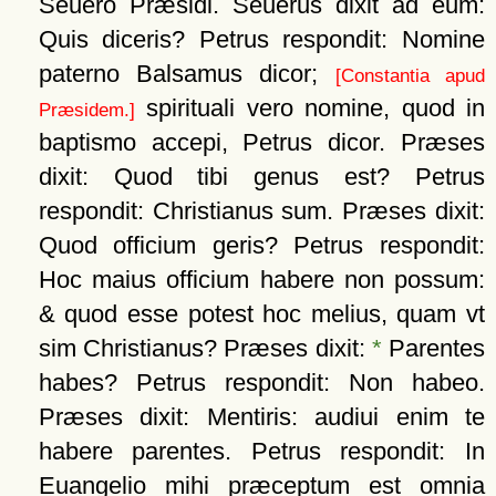
Seuero Præsidi. Seuerus dixit ad eum:
Quis diceris? Petrus respondit: Nomine
paterno Balsamus dicor;
[Constantia apud
spirituali vero nomine, quod in
Præsidem.]
baptismo accepi, Petrus dicor. Præses
dixit: Quod tibi genus est? Petrus
respondit: Christianus sum. Præses dixit:
Quod officium geris? Petrus respondit:
Hoc maius officium habere non possum:
& quod esse potest hoc melius, quam vt
sim Christianus? Præses dixit:
*
Parentes
habes? Petrus respondit: Non habeo.
Præses dixit: Mentiris: audiui enim te
habere parentes. Petrus respondit: In
Euangelio mihi præceptum est omnia