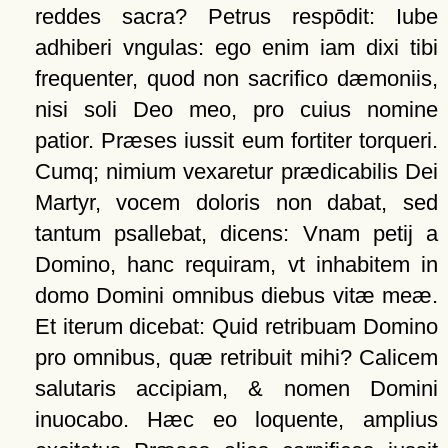
reddes sacra? Petrus respōdit: Iube
adhiberi vngulas: ego enim iam dixi tibi
frequenter, quod non sacrifico dæmoniis,
nisi soli Deo meo, pro cuius nomine
patior. Præses iussit eum fortiter torqueri.
Cumq; nimium vexaretur prædicabilis Dei
Martyr, vocem doloris non dabat, sed
tantum psallebat, dicens: Vnam petij a
Domino, hanc requiram, vt inhabitem in
domo Domini omnibus diebus vitæ meæ.
Et iterum dicebat: Quid retribuam Domino
pro omnibus, quæ retribuit mihi? Calicem
salutaris accipiam, & nomen Domini
inuocabo. Hæc eo loquente, amplius