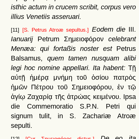
isthic actum in crucem scribit, corpus vero
illius Venetiis asseruari.
Eodem die
III.
[11]
[S. Petrus Atroæ sepultus.]
Ianuarij
Petrum
Σημειοφόρον
celebrant
Menæa: qui fortaßis noster est
Petrus
Balsamus,
quem tamen nusquam alibi
legi hoc nomine appellari. Ita habent:
Τῇ
αὐτῇ
ἡμέρᾳ
μνήμη
τοῦ
ὁσίου
πατρὸς
ἡμῶν
Πέτρου
τοῦ
Σημειοφόρου,
ἐν
τῷ
ἁγίῳ
Ζαχαρίᾳ
τῆς
ἀτρώας
κειμένου
. Ipsa
die Commemoratio S.P.N. Petri qui
signum tulit, in S. Zachariæ Atroæ
sepulti.
De eo ita
[12]
[Cur
Σημειοφόρος
dictus.]