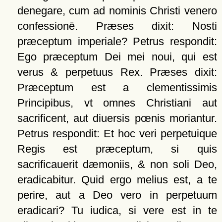
denegare, cum ad nominis Christi venero
confessionē. Præses dixit: Nosti
præceptum imperiale? Petrus respondit:
Ego præceptum Dei mei noui, qui est
verus & perpetuus Rex. Præses dixit:
Præceptum est a clementissimis
Principibus, vt omnes Christiani aut
sacrificent, aut diuersis pœnis moriantur.
Petrus respondit: Et hoc veri perpetuique
Regis est præceptum, si quis
sacrificauerit dæmoniis, & non soli Deo,
eradicabitur. Quid ergo melius est, a te
perire, aut a Deo vero in perpetuum
eradicari? Tu iudica, si vere est in te