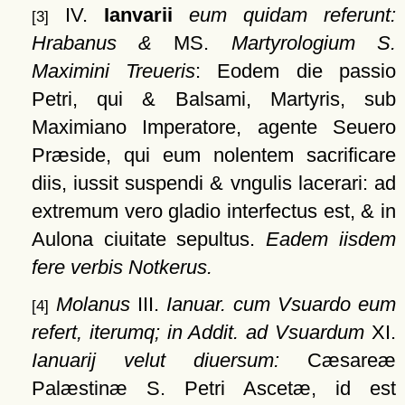
IV.
Ianvarii
eum quidam referunt:
[3]
Hrabanus &
MS.
Martyrologium S.
Maximini Treueris
: Eodem die passio
Petri, qui & Balsami, Martyris, sub
Maximiano Imperatore, agente Seuero
Præside, qui eum nolentem sacrificare
diis, iussit suspendi & vngulis lacerari: ad
extremum vero gladio interfectus est, & in
Aulona ciuitate sepultus.
Eadem iisdem
fere verbis Notkerus.
Molanus
III.
Ianuar. cum Vsuardo eum
[4]
refert, iterumq; in Addit. ad Vsuardum
XI.
Ianuarij velut diuersum:
Cæsareæ
Palæstinæ S. Petri Ascetæ, id est