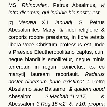
MS.
Rhinovvien
. Petrus Absalmus,
vt
infra dicemus, qui indubie hic noster est.
Menæa
XII.
Ianuarij:
S. Petrus
[7]
Abesalomites Martyr & fidei religione &
corporis robore præstans, in flore ætatis
libera voce Christum professus est. Inde
a Præside Eleutheropolitano captus, cum
neque blanditiis emolliretur, neque minis
terreretur, in rogum coniectus, ex eo
martytij lauream reportauit.
Raderus
noster diuersum hunc existimat a
Petro
Abselamo
siue
Balsamo,
& quidem quod
Abesalom
2.Machab.11.v.17. &
Abessalom
3.Reg.15.v.2. & v.10. propria