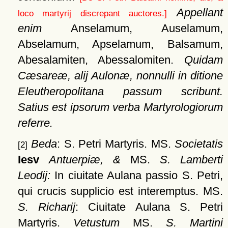
Appellant
loco martyrij discrepant auctores.]
enim
Anselamum, Auselamum,
Abselamum, Apselamum, Balsamum,
Abesalamiten, Abessalomiten.
Quidam
Cæsareæ, alij Aulonæ, nonnulli in ditione
Eleutheropolitana passum scribunt.
Satius est ipsorum verba Martyrologiorum
referre.
Beda
: S. Petri Martyris. MS.
Societatis
[2]
Iesv
Antuerpiæ, &
MS.
S. Lamberti
Leodij:
In ciuitate Aulana passio S. Petri,
qui crucis supplicio est interemptus. MS.
S. Richarij
: Ciuitate Aulana S. Petri
Martyris.
Vetustum
MS.
S. Martini