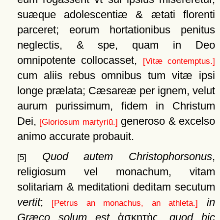
suæque adolescentiæ & ætati florenti
parceret; eorum hortationibus penitus
neglectis, & spe, quam in Deo
omnipotente collocasset,
[Vitæ contemptus.]
cum aliis rebus omnibus tum vitæ ipsi
longe prælata; Cæsareæ per ignem, velut
aurum purissimum, fidem in Christum
Dei,
generoso & excelso
[Gloriosum martyriū.]
animo accurate probauit.
Quod autem Christophorsonus
,
[5]
religiosum vel monachum, vitam
solitariam & meditationi deditam secutum
vertit
;
in
[Petrus an monachus, an athleta.]
Græco solum est
ἀσκητὴς
,
quod hic