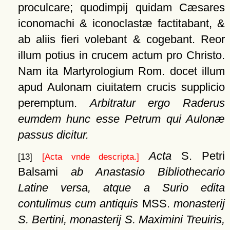
proculcare; quodimpij quidam Cæsares
iconomachi & iconoclastæ factitabant, &
ab aliis fieri volebant & cogebant. Reor
illum potius in crucem actum pro Christo.
Nam ita Martyrologium Rom. docet illum
apud Aulonam ciuitatem crucis supplicio
peremptum.
Arbitratur ergo Raderus
eumdem hunc esse Petrum qui Aulonæ
passus dicitur.
Acta
S. Petri
[13]
[Acta vnde descripta.]
Balsami
ab Anastasio Bibliothecario
Latine versa, atque a Surio edita
contulimus cum antiquis
MSS.
monasterij
S. Bertini, monasterij S. Maximini Treuiris,