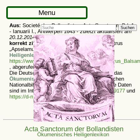
Menu
Aus:
Societé des Bollandistes: Acta Sanctorum Bd. 1
Suchen
- Ianuarii I., Antwerpen 1643 -
zuletzt aktualisiert am
20.12.2014
korrekt zitieren:
Artikel
Acta Sanctorum: Petrus
„Apselamus”, aus dem
Ökumenischen
Heiligenlexikon
-
https://www.heiligenlexikon.de/ASJanuar/Petrus_Balsa
, abgerufen am 7. 8. 2026
Die Deutsche Nationalbibliothek verzeichnet das
Ökumenische Heiligenlexikon
in der Deutschen
Nationalbibliografie; detaillierte bibliografische Daten
sind im Internet über
https://d-nb.info/1175439177
und
https://d-nb.info/969828497
abrufbar.
Acta Sanctorum der Bollandisten
Ökumenisches Heiligenlexikon