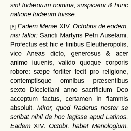
sint Iudæorum nomina, suspicatur & hunc
natione Iudæum fuisse.
Eadem Menæ
XIV.
Octobris de eodem,
[8]
nisi fallor:
Sancti Martyris Petri Auselami.
Profectus est hic e finibus Eleutheropolis,
vico Aneas dicto, generosus & acer
animo iuuenis, valido quoque corporis
robore: sæpe fortiter fecit pro religione,
contemptisque omnibus præsentibus
sexto Diocletiani anno sacrificium Deo
acceptum factus, certamen in flammis
absoluit.
Miror, quod Raderus noster se
scribat nihil de hoc legisse apud Latinos.
Eadem
XIV.
Octobr. habet Menologium.