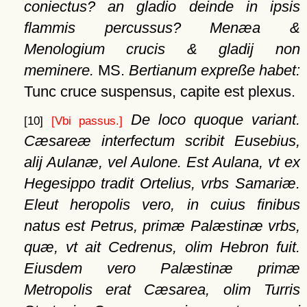
coniectus? an gladio deinde in ipsis
flammis percussus? Menæa &
Menologium crucis & gladij non
meminere.
MS.
Bertianum expreße habet:
Tunc cruce suspensus, capite est plexus.
De loco quoque variant.
[10]
[Vbi passus.]
Cæsareæ interfectum scribit Eusebius,
alij Aulanæ, vel Aulone. Est Aulana, vt ex
Hegesippo tradit Ortelius, vrbs Samariæ.
Eleut heropolis vero, in cuius finibus
natus est Petrus, primæ Palæstinæ vrbs,
quæ, vt ait Cedrenus, olim Hebron fuit.
Eiusdem vero Palæstinæ primæ
Metropolis erat Cæsarea, olim Turris