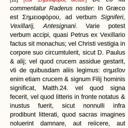
commentatur Raderus noster
: In Græco
est
Σημειοφόρου
, ad verbum
Signiferi,
Vexillarij, Antesignani
. Varie potest
verbum accipi, quasi Petrus ex Vexillario
factus sit monachus; vel Christi vestigia in
corpore suo circumtulerit, sicut D. Paulus
& alij; vel quod crucem assidue gestarit,
vti de quibusdam aliis legimus:
σημεῖον
enim etiam crucem & signum Filij hominis
significat, Matth.24. vel quod signa
fecerit, vel quod litteris in fronte notatus &
inustus fuerit, sicut nonnulli infra
prodibunt litterati, quod sacras imagines
noluerint damnare, aut reiicere, aut