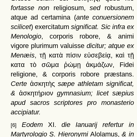
fortasse non
religiosum,
sed
robustum,
atque ad certamina (
ante conuersionem
scilicet
) exercitatum
significat. Sic infra ex
Menologio
, corporis robore, & animi
vigore plurimum valuisse
dicitur; atque ex
Menæis
,
τῇ
κατὰ
πίσιν
εὐσεβείᾳ,
καὶ
τῇ
κατα
τὸ
σῶμα
ῥώμῃ
ἀκμάζων
, Fidei
religione, & corporis robore præstans.
Certe
ἀσκητὴς
sæpe athletam significat,
&
ἀσκητήριον
gymnasium; licet sæpius
apud sacros scriptores pro monasterio
accipiatur.
Eodem
XI.
die Ianuarij refertur in
[6]
Martyrologio S. Hieronymi
Alolamus,
& in