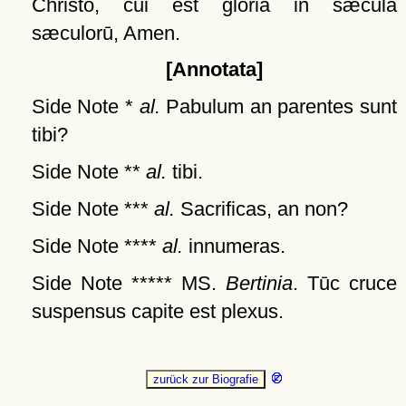
Christo, cui est gloria in sæcula
sæculorū, Amen.
[Annotata]
Side Note *
al.
Pabulum an parentes sunt
tibi?
Side Note **
al.
tibi.
Side Note ***
al.
Sacrificas, an non?
Side Note ****
al.
innumeras.
Side Note ***** MS.
Bertinia
. Tūc cruce
suspensus capite est plexus.