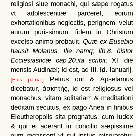
religiosi siue monachi, qui sæpe rogatus
vt adolescentiæ parceret, eorum
exhortationibus neglectis, perignem, velut
aurum purissimum, fidem in Christum
excelso animo probauit.
Quæ ex Eusebio
hausit Molanus. Ille namq; lib.8. histor
Ecclesiasticæ cap.20.ita scribit:
XI. die
mensis Audinæi; id est, ad III.
Id.
Ianuarij,
Petrus qui & Apselamus
[Eius patria.]
dicebatur,
ἀσκητὴς
, id est religiosus vel
monachus, vitam solitariam & meditationi
deditam secutus, ex pago Anea in finibus
Eleutheropolis sita prognatus; cum Iudex
& qui ei aderant in concilio sæpissime
eum rogassent vt sui ipsius misereretur,