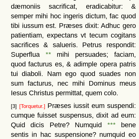
dæmoniis sacrificat, eradicabitur: &
semper mihi hoc ingeris dictum, fac quod
tibi iussum est. Præses dixit: Adhuc gero
patientiam, expectans vt tecum cogitans
sacrifices & salueris. Petrus respondit:
Superflua
**
mihi persuades; faciam,
quod facturus es, & adimple opera patris
tui diaboli. Nam ego quod suades non
sum facturus, nec mihi Dominus meus
Iesus Christus permittat, quem colo.
Præses iussit eum suspendi:
[3]
[Torquetur.]
cumque fuisset suspensus, dixit ad eum:
Quid dicis Petre? Numquid
***
bene
sentis in hac suspensione? numquid eo