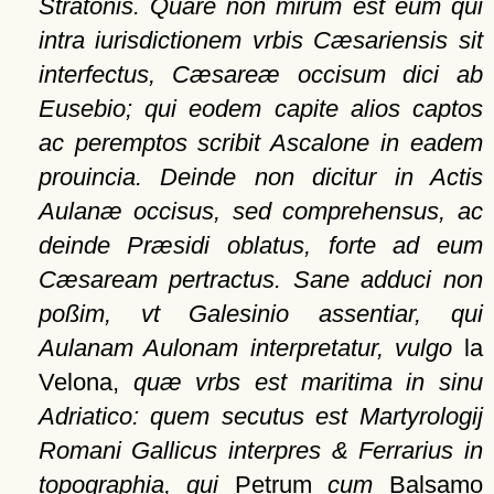
Stratonis. Quare non mirum est eum qui
intra iurisdictionem vrbis Cæsariensis sit
interfectus, Cæsareæ occisum dici ab
Eusebio; qui eodem capite alios captos
ac peremptos scribit Ascalone in eadem
prouincia. Deinde non dicitur in Actis
Aulanæ occisus, sed comprehensus, ac
deinde Præsidi oblatus, forte ad eum
Cæsaream pertractus. Sane adduci non
poßim, vt Galesinio assentiar, qui
Aulanam Aulonam interpretatur, vulgo
la
Velona,
quæ vrbs est maritima in sinu
Adriatico: quem secutus est Martyrologij
Romani Gallicus interpres & Ferrarius in
topographia, qui
Petrum
cum
Balsamo