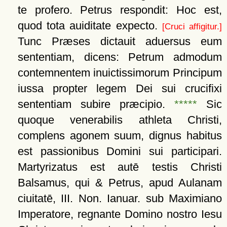
te profero. Petrus respondit: Hoc est,
quod tota auiditate expecto.
[Cruci affigitur.]
Tunc Præses dictauit aduersus eum
sententiam, dicens: Petrum admodum
contemnentem inuictissimorum Principum
iussa propter legem Dei sui crucifixi
sententiam subire præcipio.
*****
Sic
quoque venerabilis athleta Christi,
complens agonem suum, dignus habitus
est passionibus Domini sui participari.
Martyrizatus est autē testis Christi
Balsamus, qui & Petrus, apud Aulanam
ciuitatē, III. Non. Ianuar. sub Maximiano
Imperatore, regnante Domino nostro Iesu