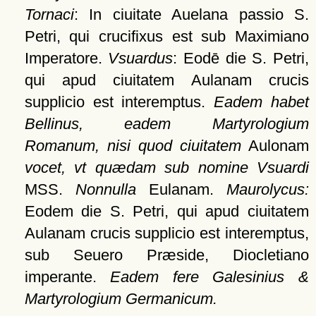
Tornaci
: In ciuitate Auelana passio S.
Petri, qui crucifixus est sub Maximiano
Imperatore.
Vsuardus
: Eodē die S. Petri,
qui apud ciuitatem Aulanam crucis
supplicio est interemptus.
Eadem habet
Bellinus, eadem Martyrologium
Romanum, nisi quod ciuitatem
Aulonam
vocet, vt quædam sub nomine Vsuardi
MSS.
Nonnulla
Eulanam.
Maurolycus:
Eodem die S. Petri, qui apud ciuitatem
Aulanam crucis supplicio est interemptus,
sub Seuero Præside, Diocletiano
imperante.
Eadem fere Galesinius &
Martyrologium Germanicum.