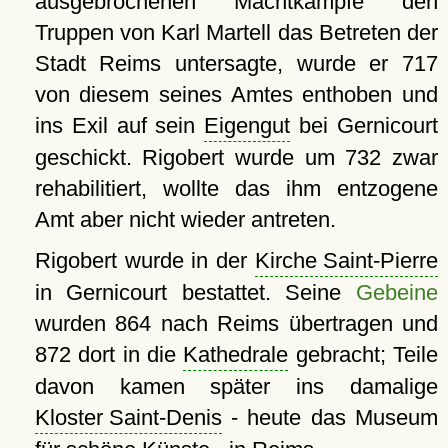
ausgebrochenen Machtkampfe den
Truppen von Karl Martell das Betreten der
Stadt Reims untersagte, wurde er 717
von diesem seines Amtes enthoben und
ins Exil auf sein
Eigengut
bei Gernicourt
geschickt. Rigobert wurde um 732 zwar
rehabilitiert, wollte das ihm entzogene
Amt aber nicht wieder antreten.
Rigobert wurde in der
Kirche Saint-Pierre
in Gernicourt bestattet. Seine
Gebeine
wurden 864 nach Reims übertragen und
872 dort in die
Kathedrale
gebracht; Teile
davon kamen später ins damalige
Kloster Saint-Denis
- heute das Museum