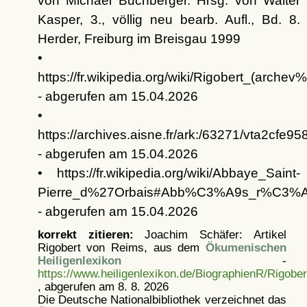
von Michael Buchberger. Hrsg. von Walter
Kasper, 3., völlig neu bearb. Aufl., Bd. 8.
Herder, Freiburg im Breisgau 1999
•
https://fr.wikipedia.org/wiki/Rigobert_(ar
- abgerufen am 15.04.2026
•
https://archives.aisne.fr/ark:/63271/vta2cfe
- abgerufen am 15.04.2026
• https://fr.wikipedia.org/wiki/Abbaye_Saint-
Pierre_d%27Orbais#Abb%C3%A9s_r%C3%A9
- abgerufen am 15.04.2026
korrekt zitieren:
Joachim Schäfer: Artikel
Rigobert von Reims, aus dem
Ökumenischen
Heiligenlexikon
-
https://www.heiligenlexikon.de/BiographienR/Rigob
, abgerufen am 8. 8. 2026
Die Deutsche Nationalbibliothek verzeichnet das