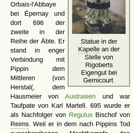
Orbais-l'Abbaye
bei Épernay und
dort 696 der
zweite in der
Reihe der Äbte. Er
Statue in der
Kapelle
an der
stand in enger
Stelle von
Verbindung mit
Rigoberts
Pippin dem
Eigengut bei
Mittleren (von
Gernicourt
Herstal(, dem
Hausmeier von
Austrasien
und war
Taufpate von Karl Martell. 695 wurde er
als Nachfolger von
Regulus
Bischof von
Reims
. Weil er in dem nach Pippins Tod