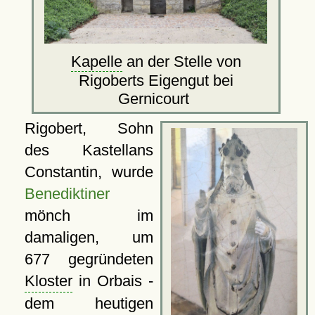
Kapelle
an der Stelle von
Rigoberts Eigengut bei
Gernicourt
Rigobert, Sohn
des Kastellans
Constantin, wurde
Benediktiner
mönch im
damaligen, um
677 gegründeten
Kloster
in Orbais -
dem heutigen