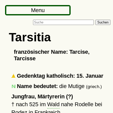
Menu
Suchen
Tarsitia
französischer Name: Tarcise,
Tarcisse
Gedenktag katholisch: 15. Januar
Name bedeutet:
die Mutige
(griech.)
Jungfrau, Märtyrerin (?)
†
nach 525
im
Wald
nahe Rodelle bei
Rodez in Frankreich