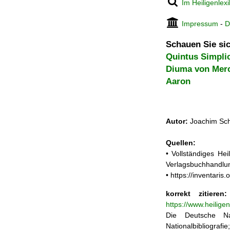
Im Heiligenlex
Impressum
-
D
Schauen Sie sic
Quintus Simpli
Diuma von Mer
Aaron
Autor:
Joachim Sch
Quellen:
• Vollständiges He
Verlagsbuchhandlun
• https://inventari
korrekt zitieren:
https://www.heilige
Die Deutsche Na
Nationalbibliograf