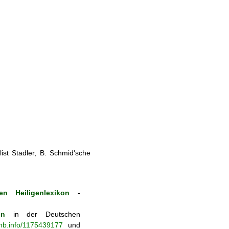
st Stadler, B. Schmid'sche
en Heiligenlexikon
-
on
in der Deutschen
-nb.info/1175439177
und