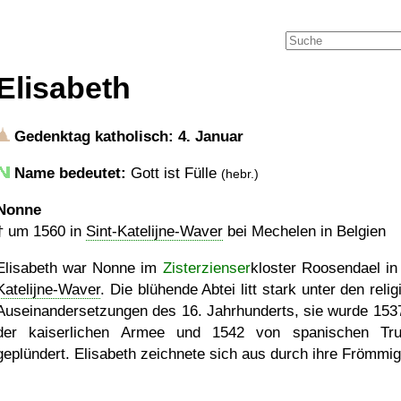
Elisabeth
Gedenktag katholisch: 4. Januar
Name bedeutet:
Gott ist Fülle
(hebr.)
Nonne
†
um 1560
in
Sint-Katelijne-Waver
bei Mechelen in Belgien
Elisabeth war Nonne im
Zisterzienser
kloster Roosendael i
Katelijne-Waver
. Die blühende Abtei litt stark unter den reli
Auseinandersetzungen des 16. Jahrhunderts, sie wurde 153
der kaiserlichen Armee und 1542 von spanischen Tr
geplündert. Elisabeth zeichnete sich aus durch ihre Frömmig