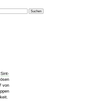
Suchen
n
Sint-
giösen
7 von
uppen
keit.