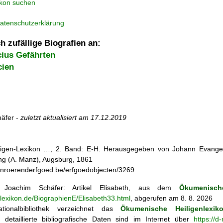
ikon suchen
atenschutzerklärung
h zufällige Biografien an:
cius Gefährten
cien
äfer -
zuletzt aktualisiert am
17.12.2019
iligen-Lexikon …, 2. Band: E-H. Herausgegeben von Johann Evangeli
g (A. Manz), Augsburg, 1861
s.onroerenderfgoed.be/erfgoedobjecten/3269
Joachim Schäfer: Artikel
Elisabeth, aus dem
Ökumenisch
nlexikon.de/BiographienE/Elisabeth33.html
, abgerufen am 8. 8. 2026
tionalbibliothek verzeichnet das
Ökumenische Heiligenlexik
ie; detaillierte bibliografische Daten sind im Internet über
https://d