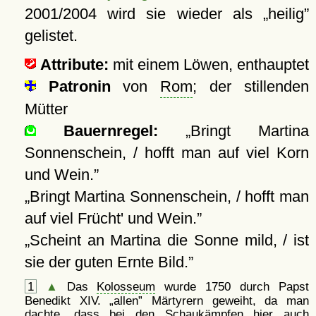
2001/2004 wird sie wieder als
heilig
gelistet.
Attribute:
mit einem Löwen, enthauptet
Patronin
von
Rom
; der stillenden
Mütter
Bauernregel:
Bringt Martina
Sonnenschein, / hofft man auf viel Korn
und Wein.
Bringt Martina Sonnenschein, / hofft man
auf viel Frücht' und Wein.
Scheint an Martina die Sonne mild, / ist
sie der guten Ernte Bild.
1
▲
Das
Kolosseum
wurde 1750 durch Papst
Benedikt XIV.
allen
Märtyrern geweiht, da man
dachte, dass bei den Schaukämpfen hier auch