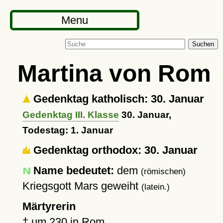
Menu
Suchen
Martina von Rom
Gedenktag katholisch: 30. Januar
Gedenktag III. Klasse
30. Januar,
Todestag: 1. Januar
Gedenktag orthodox: 30. Januar
Name bedeutet:
dem
(römischen)
Kriegsgott Mars geweiht
(latein.)
Märtyrerin
†
um 230
in
Rom