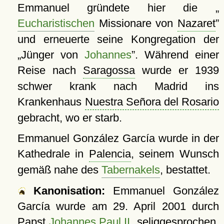
Emmanuel gründete hier die
Eucharistischen
Missionare von
Nazaret
und erneuerte seine Kongregation der
Jünger von
Johannes
. Während einer
Reise nach
Saragossa
wurde er 1939
schwer krank nach Madrid ins
Krankenhaus
Nuestra Señora del Rosario
gebracht, wo er starb.
Emmanuel González García wurde in der
Kathedrale in
Palencia
, seinem Wunsch
gemäß nahe des
Tabernakels
, bestattet.
Kanonisation:
Emmanuel González
García wurde am
29. April 2001
durch
Papst
Johannes Paul II.
seliggesprochen.