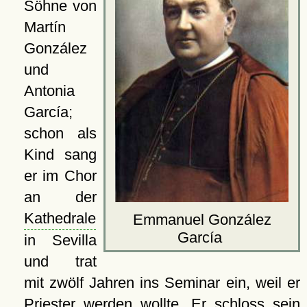
Söhne von
Martín
González
und
Antonia
García;
schon als
Kind sang
er im Chor
an der
Kathedrale
Emmanuel González
García
in Sevilla
und trat
mit zwölf Jahren ins Seminar ein, weil er
Priester werden wollte. Er schloss sein