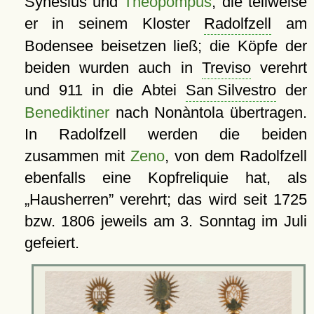
Synesius und
Theopompus
, die teilweise
er in seinem Kloster
Radolfzell
am
Bodensee beisetzen ließ; die Köpfe der
beiden wurden auch in
Treviso
verehrt
und 911 in die Abtei
San Silvestro
der
Benediktiner
nach Nonàntola übertragen.
In Radolfzell werden die beiden
zusammen mit
Zeno
, von dem Radolfzell
ebenfalls eine Kopfreliquie hat, als
Hausherren
verehrt; das wird seit 1725
bzw. 1806 jeweils am 3. Sonntag im Juli
gefeiert.